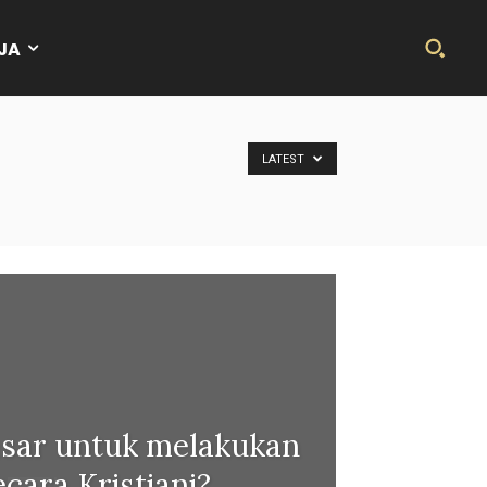
JA
LATEST
asar untuk melakukan
ecara Kristiani?