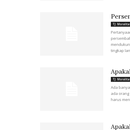
Perse
TJ: Moralita
Pertanyaa
persembah
mendukung
tingkap lang
Apaka
TJ: Moralita
Ada banya
ada orang 
harus mena
Apaka