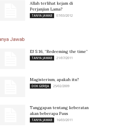
Allah terlihat kejam di
Perjanjian Lama?
07/03/2012
TANYA JAWAB
anya Jawab
Ef 5:16, “Redeeming the time”
21/07/2011
TANYA JAWAB
Magisterium, apakah itu?
25/02/2009
DOK GEREJA
Tanggapan tentang keberatan
akan beberapa Paus
16/03/2011
TANYA JAWAB