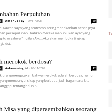
mbahan Perpuluhan
Stefanus Tay
-
29/11/2008
s
60
n: Kawan saya yang protestan sering menekankan pentingnya
an persepuluhan.. bahkan mereka menunjukan ayat yang
T
 itu misalnya “…ujilah Aku…Aku akan membuka tingkap
it..dst...
h merokok berdosa?
stefanus-ingrid
-
03/11/2008
s
42
k orang mengatakan bahwa merokok adalah berdosa, namun
yang mempunyai sikap yang berbeda. Jadi, bagaimana kita
nggapi tentang hal ini?...
h Misa yang dipersembahkan seorang