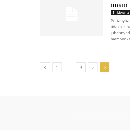
imam 
TJ: Moralita
Pertanyaan
tidak keli
jubahnya/
memberika
...
1
4
5
6