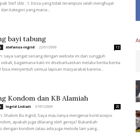
ak Stef sbb : 1. Dosa yang tidak terampuni ialah menghujat
dan kategori yang mana...
ng bayi tabung
Ar
stefanus-ingrid
-
22/01/2009
s
12
n: saya sangat senang dengan website ini dan sungguh
ekali, bagaimana kalo ini disebarluaskan melalui berita-berita
r bisa menyentuh semua lapisan masyarakat karena...
ng Kondom dan KB Alamiah
Ingrid Listiati
-
07/01/2009
s
25
: Shalom Bu Ingrid, Saya mau tanya mengenai kontrasepsi
ndom, apakah juga dilarang oleh gereja? Bukankah
i dengan kondom (atau ada juga metode lain yang...