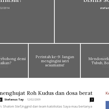
02/2014
stefa
Perintah ke-9: Jangan
erbohong demi
Mendonork
mengingini istri
aikan?
Tubuh, Bo
sesamamu!
menghujat Roh Kudus dan dosa berat
K
Stefanus Tay
-
12/02/2009
s
3
: Shalom Stef,Inggrid dan team katolisitas Saya mau bertanya