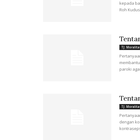
kepada bap
Roh Kudus 
Tenta
TJ: Moralita
Pertanyaa
membantu s
paroki aga
Tenta
TJ: Moralita
Pertanyaan
dengan ko
kontraseps