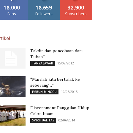
18,000
18,659
32,900
Fans
Followers
Subscribers
tikel
Takdir dan pencobaan dari
Tuhan?
15/02/2012
TANYA JAWAB
“Marilah kita bertolak ke
seberang…”
19/06/2015
EMBUN-MINGGU
Discernment Panggilan Hidup
Calon Imam
02/06/2014
SPIRITUALITAS