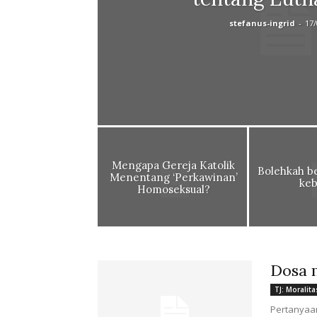
stefanus-ingrid
-
17/
Mengapa Gereja Katolik
Bolehkah b
Menentang ‘Perkawinan’
keb
Homoseksual?
Dosa 
TJ: Moralita
Pertanyaan