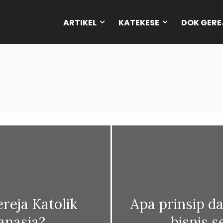
ARTIKEL
KATEKESE
DOK GERE
eja Katolik
Apa prinsip d
anasia?
bisnis s