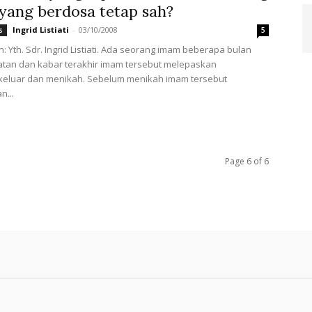
yang berdosa tetap sah?
Ingrid Listiati
-
03/10/2008
s
5
: Yth. Sdr. Ingrid Listiati. Ada seorang imam beberapa bulan
hatan dan kabar terakhir imam tersebut melepaskan
keluar dan menikah. Sebelum menikah imam tersebut
n...
Page 6 of 6