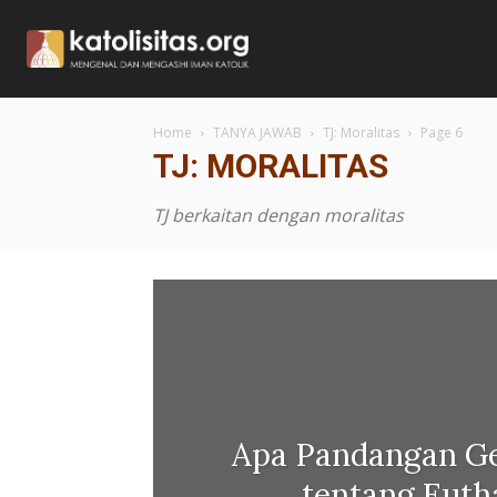
Home
TANYA JAWAB
TJ: Moralitas
Page 6
TJ: MORALITAS
TJ berkaitan dengan moralitas
Apa Pandangan Ger
tentang Euth