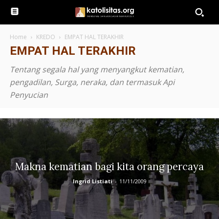
Home
KREDO
EMPAT HAL TERAKHIR
EMPAT HAL TERAKHIR
Tentang segala hal yang menyangkut kematian,
pengadilan, Surga, neraka, dan termasuk Api
Penyucian
Makna kematian bagi kita orang percaya
Ingrid Listiati
-
11/11/2009