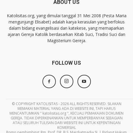
ABOUT US
Katolisitas.org, yang dimulai tanggal 31 Mei 2008 (Pesta Maria
mengunjungi Elisabet) adalah karya kerasulan yang berfokus
dalam bidang evangelisasi dan katekese, yang memaparkan
ajaran Gereja Katolik berdasarkan Kitab Suci, Tradisi Suci dan
Magisterium Gereja.
FOLLOW US
© COPYRIGHT KATOLISITAS - 2026 ALL RIGHTS RESERVED. SILAKAN
MEMAKAI MATERIAL YANG ADA DI WEBSITE INI, TAPI HARUS
MENCANTUMKAN " katolisitas.org ", KECUALI PEMAKAIAN DOKUMEN
GEREJA. TIDAK DIPERKENANKAN UNTUK MEMPERBANYAK SEBAGIAN
ATAU SELURUH TULISAN DARI WEBSITE INI UNTUK KEPENTINGAN
KOMERSIAL
Romo pembimbing: Rm. Prof. DR. B.S. Mardiatmadja SJ. | Bidang Hukum