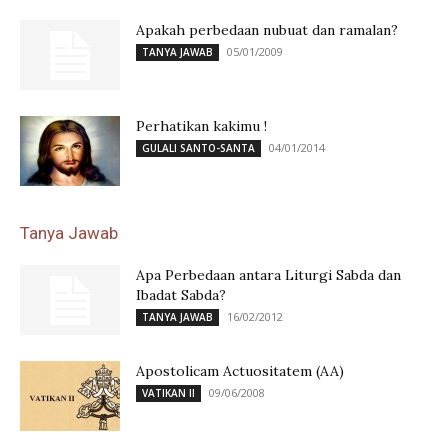
Apakah perbedaan nubuat dan ramalan?
05/01/2009
TANYA JAWAB
Perhatikan kakimu !
04/01/2014
GULALI SANTO-SANTA
Tanya Jawab
Apa Perbedaan antara Liturgi Sabda dan
Ibadat Sabda?
16/02/2012
TANYA JAWAB
Apostolicam Actuositatem (AA)
09/06/2008
VATIKAN II