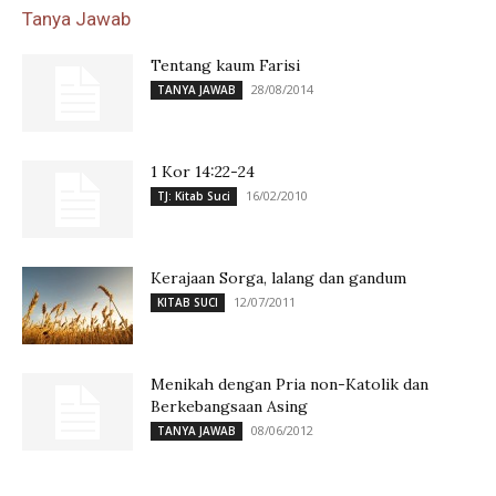
Tanya Jawab
Tentang kaum Farisi
28/08/2014
TANYA JAWAB
1 Kor 14:22-24
16/02/2010
TJ: Kitab Suci
Kerajaan Sorga, lalang dan gandum
12/07/2011
KITAB SUCI
Menikah dengan Pria non-Katolik dan
Berkebangsaan Asing
08/06/2012
TANYA JAWAB