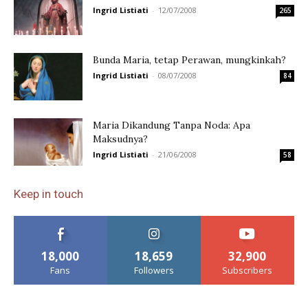
Ingrid Listiati
-
12/07/2008
265
Bunda Maria, tetap Perawan, mungkinkah?
Ingrid Listiati
-
08/07/2008
84
Maria Dikandung Tanpa Noda: Apa
Maksudnya?
Ingrid Listiati
-
21/06/2008
58
Keep in touch
18,000
18,659
32,900
Fans
Followers
Subscribers