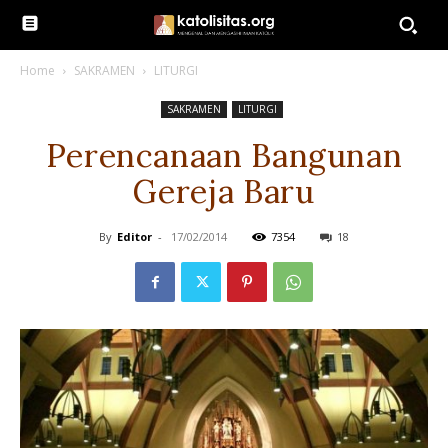
Home
SAKRAMEN
LITURGI
SAKRAMEN
LITURGI
Perencanaan Bangunan
Gereja Baru
By
Editor
-
17/02/2014
7354
18