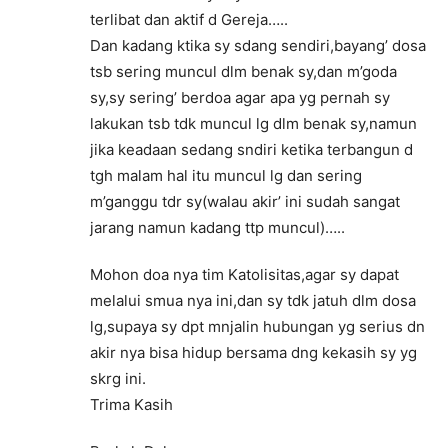
terlibat dan aktif d Gereja…..
Dan kadang ktika sy sdang sendiri,bayang’ dosa
tsb sering muncul dlm benak sy,dan m’goda
sy,sy sering’ berdoa agar apa yg pernah sy
lakukan tsb tdk muncul lg dlm benak sy,namun
jika keadaan sedang sndiri ketika terbangun d
tgh malam hal itu muncul lg dan sering
m’ganggu tdr sy(walau akir’ ini sudah sangat
jarang namun kadang ttp muncul)…..
Mohon doa nya tim Katolisitas,agar sy dapat
melalui smua nya ini,dan sy tdk jatuh dlm dosa
lg,supaya sy dpt mnjalin hubungan yg serius dn
akir nya bisa hidup bersama dng kekasih sy yg
skrg ini.
Trima Kasih