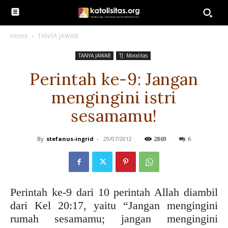
Home
TANYA JAWAB
TANYA JAWAB
TJ: Moralitas
Perintah ke-9: Jangan
mengingini istri
sesamamu!
By
stefanus-ingrid
-
29/07/2012
2869
6
Perintah ke-9 dari 10 perintah Allah diambil
dari Kel 20:17, yaitu “Jangan mengingini
rumah sesamamu; jangan mengingini