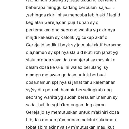
beberapa minggu kadang berbulan’ saja……
,sehingga akir’ ini sy mencoba lebih aktif lagi d
kegiatan Gereja,dan puji Tuhan sy d
pertemukan dng seorang wanita yg akir nya
mnjdi kekasih sy,Katolik yg cukup aktif d
Gereja,jd sedikit bnyk sy jg mulai aktif bersama
dia,namun sy spt nya slalu d ikuti roh jahat yg
slalu m’goda saya dan menjerat sy masuk ke
dalam dosa ke 6-9 ini,walao berulang’ sy
mampu melawan godaan untuk berbuat
dosa,namun spt nya si jahat tahu kelemahan
sy(sy dlu pernah hampir berselingkuh dng
seorang wanita yg sudah bersuami,namun sy
sadar hal itu sgt b’tentangan dng ajaran
Gereja,jd sy memutuskan untuk m’akihiri dosa
tsb,dan mohon p’ampunan melalui sakramen
tobat sblm akir nya sy m’mutuskan mau ikut