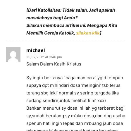
[Dari Katolisitas: Tidak salah. Jadi apakah
masalahnya bagi Anda?
Silakan membaca artikel ini: Mengapa Kita
Memilih Gereja Katolik,
silakan klik
]
michael
29/07/2012 At 3:46 pm
Salam Dalam Kasih Kristus
Sy ingin bertanya “bagaiman cara’ yg d tempuh
supaya dpt m’hindari dosa ‘meingini’ tsb,terus
terang sbg laki’ normal sy sering tergoda jika
sedang sendiri(untuk melihat film’ xxx)
Bahkan menurut sy dosa ini lah yg terberat bagi
sy,sudah berulang sy m’aku dosa,dan dng usaha
spenuh hati ingin lepas dan m’buang jauh dosa
tsb,namun b’ulang sy gagal,kadang bertahan