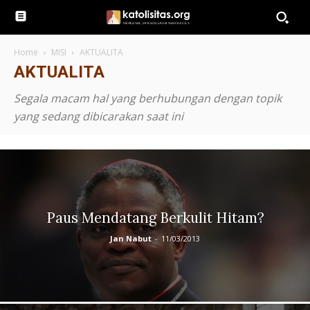
Home
MISI
AKTUALITA
AKTUALITA
Segala macam hal yang berhubungan dengan topik
yang sedang dibicarakan saat ini
Paus Mendatang Berkulit Hitam?
Jan Nabut
-
11/03/2013