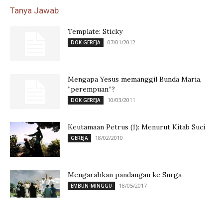
Tanya Jawab
Template: Sticky
07/01/2012
DOK GEREJA
Mengapa Yesus memanggil Bunda Maria,
“perempuan”?
10/03/2011
DOK GEREJA
Keutamaan Petrus (1): Menurut Kitab Suci
18/02/2010
GEREJA
Mengarahkan pandangan ke Surga
18/05/2017
EMBUN-MINGGU