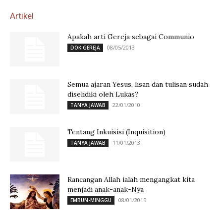
Artikel
Apakah arti Gereja sebagai Communio
08/05/2013
DOK GEREJA
Semua ajaran Yesus, lisan dan tulisan sudah
diselidiki oleh Lukas?
22/01/2010
TANYA JAWAB
Tentang Inkuisisi (Inquisition)
11/01/2013
TANYA JAWAB
Rancangan Allah ialah mengangkat kita
menjadi anak-anak-Nya
08/01/2015
EMBUN-MINGGU