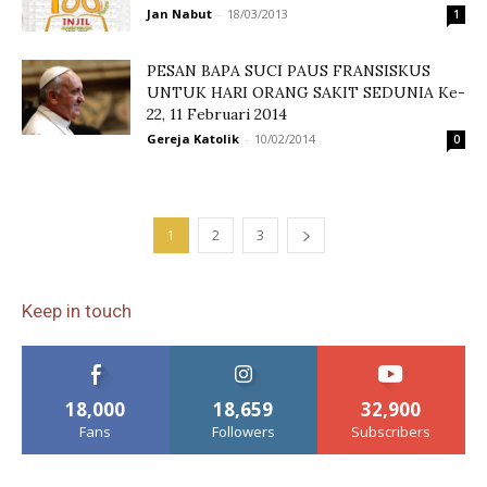
Jan Nabut
-
18/03/2013
1
PESAN BAPA SUCI PAUS FRANSISKUS
UNTUK HARI ORANG SAKIT SEDUNIA Ke-
22, 11 Februari 2014
Gereja Katolik
-
10/02/2014
0
1
2
3
Keep in touch
18,000
18,659
32,900
Fans
Followers
Subscribers