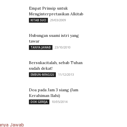
Empat Prinsip untuk
Menginterpretasikan Alkitab
29/03/2009
KITAB SUCI
Hubungan suami istri yang
tawar
23/10/2010
TANYA JAWAB
Bersukacitalah, sebab Tuhan
sudah dekat!
11/12/2013
EMBUN-MINGGU
Doa pada Jam 3 siang (Jam
Kerahiman Ilahi)
10/05/2014
DOK GEREJA
anya Jawab