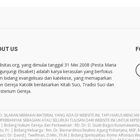
OUT US
F
lisitas.org, yang dimulai tanggal 31 Mei 2008 (Pesta Maria
unjungi Elisabet) adalah karya kerasulan yang berfokus
m bidang evangelisasi dan katekese, yang memaparkan
an Gereja Katolik berdasarkan Kitab Suci, Tradisi Suci dan
sterium Gereja.
D. SILAKAN MEMAKAI MATERIAL YANG ADA DI WEBSITE INI, TAPI HARUS MENCANTU
PERBANYAK SEBAGIAN ATAU SELURUH TULISAN DARI WEBSITE INI UNTUK KEPE
 | Bidang Hukum Gereja dan Perkawinan : RD. Dr. D. Gusti Bagus Kusumawanta, 
, Pr. | Bidang Keluarga : Rm. Dr. Bernardinus Realino Agung Prihartana, MSF, M
ci: Dr. David J. Twellman, D.Min.,Th.M.| Bidang Spiritualitas: Romo Alfonsus W