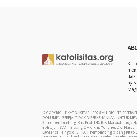
AB
Kato
meng
dala
ajar
Magi
© COPYRIGHT KATOLISITAS - 2026 ALL RIGHTS RESERVE
DOKUMEN GEREJA. TIDAK DIPERKENANKAN UNTUK MEM
Romo pembimbing: Rm. Prof. DR. B.S. Mardiatmadja SJ.
Boli Ujan, SVD | Bidang OMK: Rm. Yohanes Dwi Harsanto
Lawrence Feingold, S.T.D. | Pembimbing bidang Kitab Su