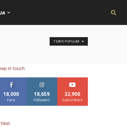
JA
7 DAYS POPULAR
eep in touch
18,000
18,659
32,900
Fans
Followers
Subscribers
tikel