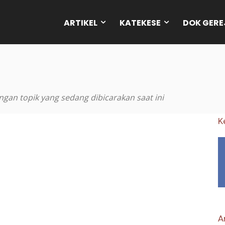
ARTIKEL
KATEKESE
DOK GERE
an topik yang sedang dibicarakan saat ini
K
Ar