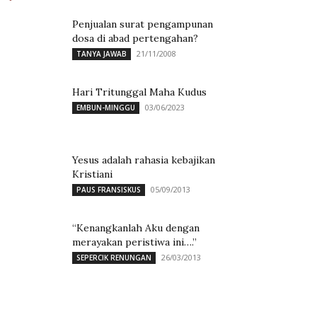
Penjualan surat pengampunan
dosa di abad pertengahan?
21/11/2008
TANYA JAWAB
Hari Tritunggal Maha Kudus
03/06/2023
EMBUN-MINGGU
Yesus adalah rahasia kebajikan
Kristiani
05/09/2013
PAUS FRANSISKUS
“Kenangkanlah Aku dengan
merayakan peristiwa ini….”
26/03/2013
SEPERCIK RENUNGAN