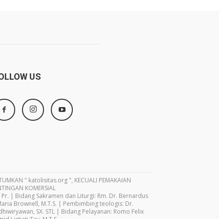
OLLOW US
MKAN " katolisitas.org ", KECUALI PEMAKAIAN
NTINGAN KOMERSIAL
Pr. | Bidang Sakramen dan Liturgi: Rm. Dr. Bernardus
aria Brownell, M.T.S. | Pembimbing teologis: Dr.
idhiwiryawan, SX. STL | Bidang Pelayanan: Romo Felix