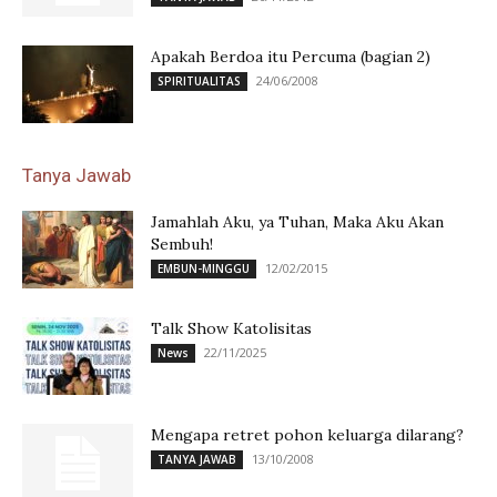
Apakah Berdoa itu Percuma (bagian 2)
24/06/2008
SPIRITUALITAS
Tanya Jawab
Jamahlah Aku, ya Tuhan, Maka Aku Akan
Sembuh!
12/02/2015
EMBUN-MINGGU
Talk Show Katolisitas
22/11/2025
News
Mengapa retret pohon keluarga dilarang?
13/10/2008
TANYA JAWAB