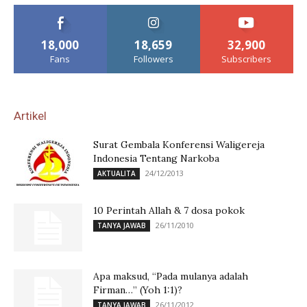
18,000
18,659
32,900
Fans
Followers
Subscribers
Artikel
Surat Gembala Konferensi Waligereja
Indonesia Tentang Narkoba
24/12/2013
AKTUALITA
10 Perintah Allah & 7 dosa pokok
26/11/2010
TANYA JAWAB
Apa maksud, “Pada mulanya adalah
Firman…” (Yoh 1:1)?
26/11/2012
TANYA JAWAB