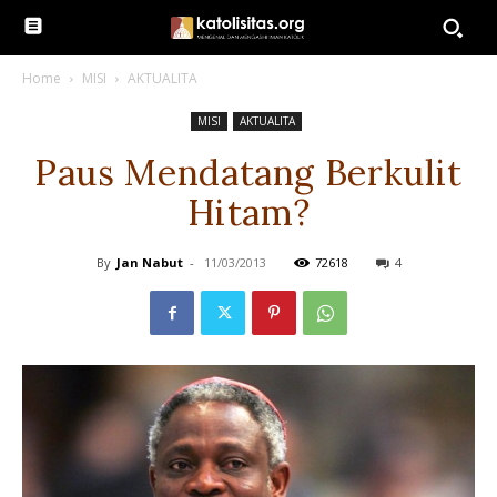
Home
MISI
AKTUALITA
MISI
AKTUALITA
Paus Mendatang Berkulit
Hitam?
By
Jan Nabut
-
11/03/2013
72618
4