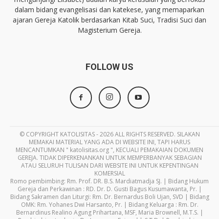
dalam bidang evangelisasi dan katekese, yang memaparkan
ajaran Gereja Katolik berdasarkan Kitab Suci, Tradisi Suci dan
Magisterium Gereja.
FOLLOW US
© COPYRIGHT KATOLISITAS - 2026 ALL RIGHTS RESERVED. SILAKAN
MEMAKAI MATERIAL YANG ADA DI WEBSITE INI, TAPI HARUS
MENCANTUMKAN " katolisitas.org ", KECUALI PEMAKAIAN DOKUMEN
GEREJA. TIDAK DIPERKENANKAN UNTUK MEMPERBANYAK SEBAGIAN
ATAU SELURUH TULISAN DARI WEBSITE INI UNTUK KEPENTINGAN
KOMERSIAL
Romo pembimbing: Rm. Prof. DR. B.S. Mardiatmadja SJ. | Bidang Hukum
Gereja dan Perkawinan : RD. Dr. D. Gusti Bagus Kusumawanta, Pr. |
Bidang Sakramen dan Liturgi: Rm. Dr. Bernardus Boli Ujan, SVD | Bidang
OMK: Rm. Yohanes Dwi Harsanto, Pr. | Bidang Keluarga : Rm. Dr.
Bernardinus Realino Agung Prihartana, MSF, Maria Brownell, M.T.S. |