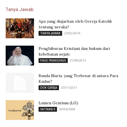
Tanya Jawab
Apa yang diajarkan oleh Gereja Katolik
tentang neraka?
25/02/2014
TANYA JAWAB
Penghiburan Kristiani dan hukum dari
kebebasan sejati
01/08/2013
PAUS FRANSISKUS
Bunda Maria: yang Terbesar di antara Para
Kudus?
03/11/2011
DOK GEREJA
Lumen Gentium (LG)
09/06/2008
VATIKAN II