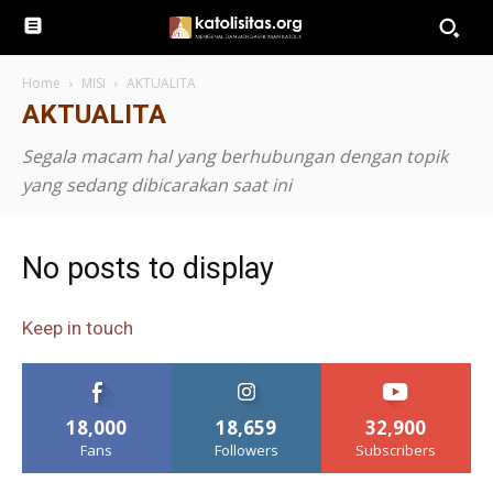
Home
MISI
AKTUALITA
AKTUALITA
Segala macam hal yang berhubungan dengan topik
yang sedang dibicarakan saat ini
No posts to display
Keep in touch
18,000
18,659
32,900
Fans
Followers
Subscribers