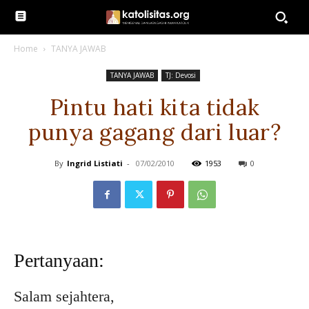
Home
TANYA JAWAB
TANYA JAWAB
TJ: Devosi
Pintu hati kita tidak
punya gagang dari luar?
By
Ingrid Listiati
-
07/02/2010
1953
0
Pertanyaan:
Salam sejahtera,