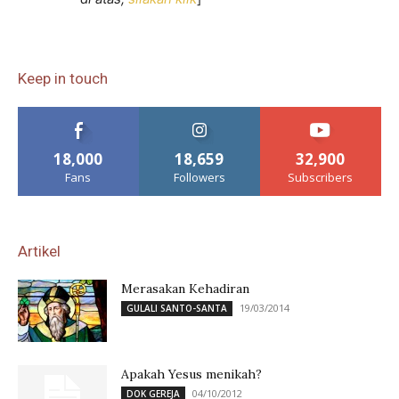
Keep in touch
18,000
18,659
32,900
Fans
Followers
Subscribers
Artikel
Merasakan Kehadiran
19/03/2014
GULALI SANTO-SANTA
Apakah Yesus menikah?
04/10/2012
DOK GEREJA