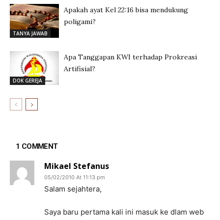
Apakah ayat Kel 22:16 bisa mendukung
poligami?
TANYA JAWAB
Apa Tanggapan KWI terhadap Prokreasi
Artifisial?
DOK GEREJA
1 COMMENT
Mikael Stefanus
05/02/2010 At 11:13 pm
Salam sejahtera,
Saya baru pertama kali ini masuk ke dlam web