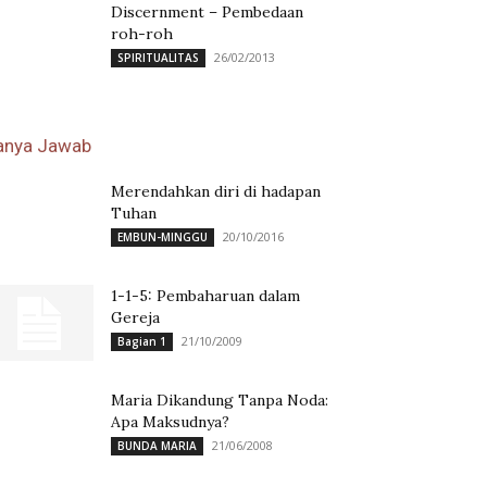
Discernment – Pembedaan
roh-roh
26/02/2013
SPIRITUALITAS
anya Jawab
Merendahkan diri di hadapan
Tuhan
20/10/2016
EMBUN-MINGGU
1-1-5: Pembaharuan dalam
Gereja
21/10/2009
Bagian 1
Maria Dikandung Tanpa Noda:
Apa Maksudnya?
21/06/2008
BUNDA MARIA