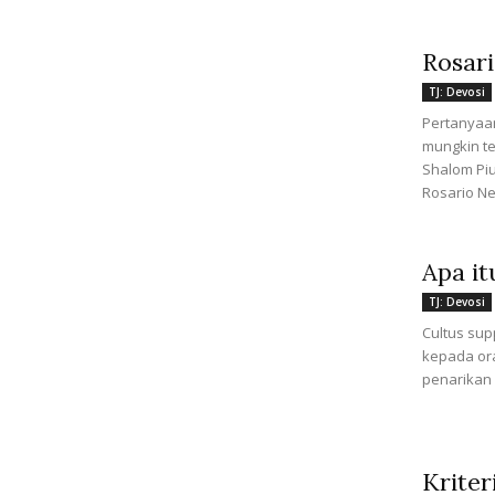
Rosar
TJ: Devosi
Pertanyaa
mungkin t
Shalom Piu
Rosario Ne
Apa it
TJ: Devosi
Cultus su
kepada ora
penarikan 
Kriter