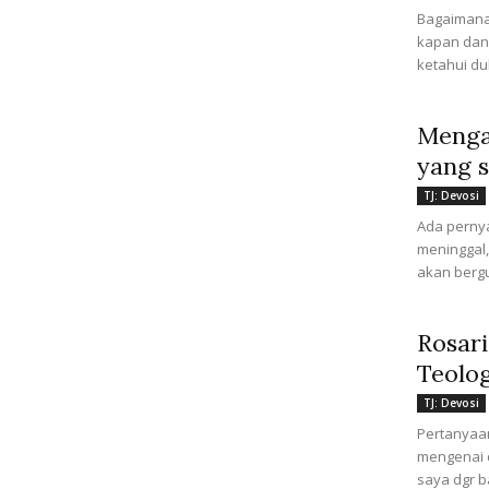
Bagaimana
kapan dan 
ketahui du
Menga
yang 
TJ: Devosi
Ada pernya
meninggal,
akan bergu
Rosar
Teolo
TJ: Devosi
Pertanyaan
mengenai d
saya dgr ba