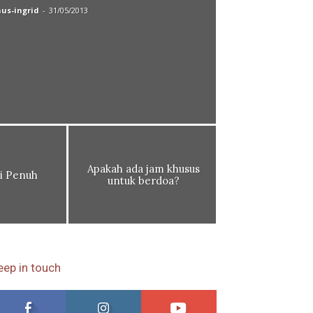
nus-ingrid
-
31/05/2013
Apakah ada jam khusus
i Penuh
untuk berdoa?
eep in touch