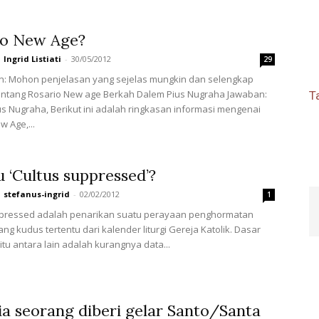
io New Age?
Ingrid Listiati
-
30/05/2012
29
n: Mohon penjelasan yang sejelas mungkin dan selengkap
entang Rosario New age Berkah Dalem Pius Nugraha Jawaban:
T
s Nugraha, Berikut ini adalah ringkasan informasi mengenai
w Age,...
u ‘Cultus suppressed’?
stefanus-ingrid
-
02/02/2012
1
ppressed adalah penarikan suatu perayaan penghormatan
ng kudus tertentu dari kalender liturgi Gereja Katolik. Dasar
itu antara lain adalah kurangnya data...
ia seorang diberi gelar Santo/Santa