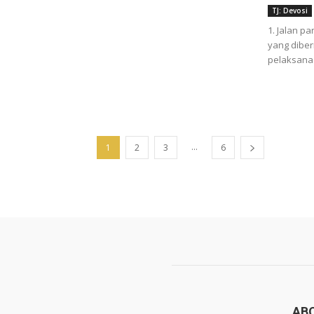
TJ: Devosi
1. Jalan p
yang diber
pelaksanaa
...
1
2
3
6
AB