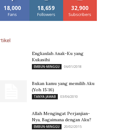
18,000
18,659
32,900
Fans
Followers
Subscribers
tikel
Engkaulah Anak-Ku yang
Kukasihi
06/01/2018
EMBUN-MINGGU
Bukan kamu yang memilih Aku
(Yoh 15:16)
03/06/2010
TANYA JAWAB
Allah Mengingat Perjanjian-
Nya, Bagaimana dengan Aku?
20/02/2015
EMBUN-MINGGU