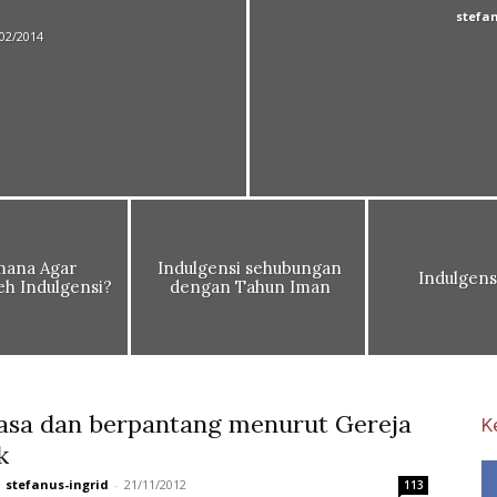
stefa
02/2014
mana Agar
Indulgensi sehubungan
Indulgens
h Indulgensi?
dengan Tahun Iman
asa dan berpantang menurut Gereja
K
k
stefanus-ingrid
-
21/11/2012
113