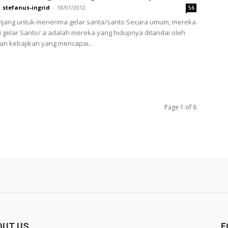
stefanus-ingrid
-
18/01/2012
56
anjang untuk menerima gelar santa/santo Secara umum, mereka
i gelar Santo/ a adalah mereka yang hidupnya ditandai oleh
n kebajikan yang mencapai...
Page 1 of 6
OUT US
F