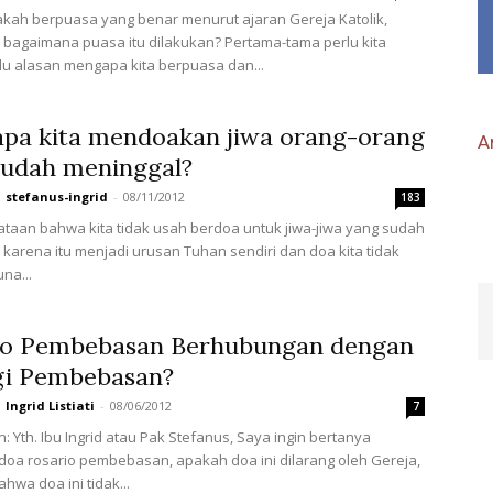
kah berpuasa yang benar menurut ajaran Gereja Katolik,
bagaimana puasa itu dilakukan? Pertama-tama perlu kita
lu alasan mengapa kita berpuasa dan...
pa kita mendoakan jiwa orang-orang
Ar
sudah meninggal?
stefanus-ingrid
-
08/11/2012
183
taan bahwa kita tidak usah berdoa untuk jiwa-jiwa yang sudah
 karena itu menjadi urusan Tuhan sendiri dan doa kita tidak
na...
io Pembebasan Berhubungan dengan
gi Pembebasan?
Ingrid Listiati
-
08/06/2012
7
: Yth. Ibu Ingrid atau Pak Stefanus, Saya ingin bertanya
oa rosario pembebasan, apakah doa ini dilarang oleh Gereja,
hwa doa ini tidak...