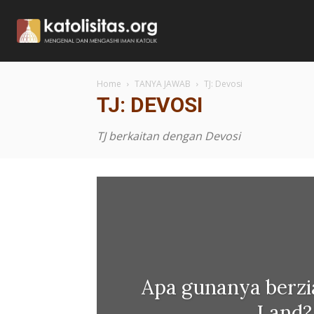
Home
TANYA JAWAB
TJ: Devosi
TJ: DEVOSI
TJ berkaitan dengan Devosi
Apa gunanya berzi
Land?