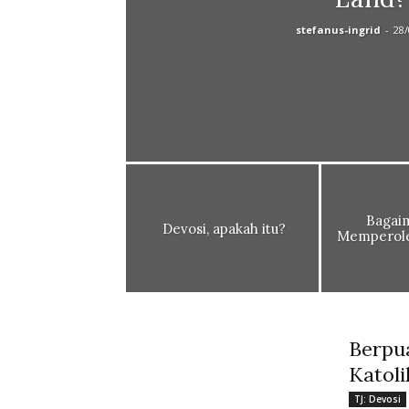
stefanus-ingrid
-
28/
Bagai
Devosi, apakah itu?
Memperole
Berpu
Katoli
TJ: Devosi