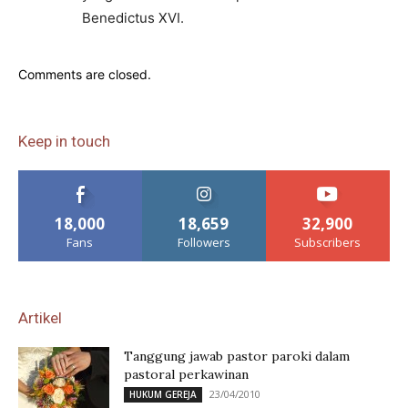
Benedictus XVI.
Comments are closed.
Keep in touch
18,000
18,659
32,900
Fans
Followers
Subscribers
Artikel
Tanggung jawab pastor paroki dalam
pastoral perkawinan
23/04/2010
HUKUM GEREJA