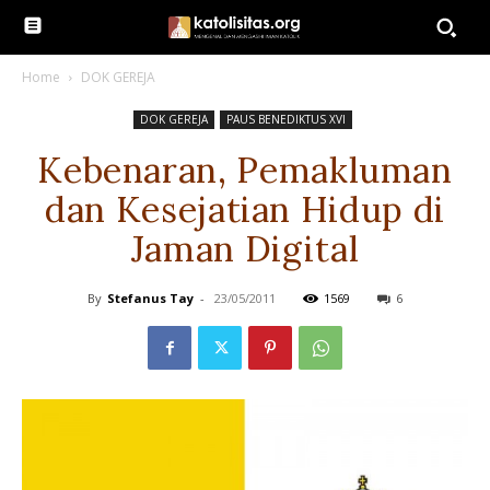
Home
DOK GEREJA
DOK GEREJA
PAUS BENEDIKTUS XVI
Kebenaran, Pemakluman
dan Kesejatian Hidup di
Jaman Digital
By
Stefanus Tay
-
23/05/2011
1569
6