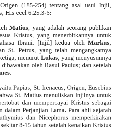
Origen (185-254) tentang asal usul Injil,
, His eccl 6.25.3-6:
oleh
Matius
, yang adalah seorang publikan
esus Kristus, yang menerbitkannya untuk
ahasa Ibrani. [Injil] kedua oleh
Markus
,
n St. Petrus, yang telah mengangkatnya
ketiga, menurut
Lukas
, yang menyusunnya
g dibawakan oleh Rasul Paulus; dan setelah
anes
.
aitu Papias, St. Irenaeus, Origen, Eusebius
bahwa St. Matius menuliskan Injilnya untuk
ertobat dan mempercayai Kristus sebagai
 dalam Perjanjian Lama. Para ahli sejarah
 Euthymius dan Nicephorus memperkirakan
 sekitar 8-15 tahun setelah kenaikan Kristus