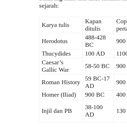
sejarah:
Kapan
Cop
Karya tulis
ditulis
per
488-428
Herodotus
900
BC
Thucydides
100 AD
110
Caesar’s
58-50 BC
900
Gallic War
59 BC-17
Roman History
900
AD
Homer (Iliad)
900 BC
400
38-100
Injil dan PB
130
AD