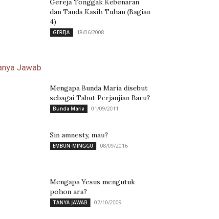
Gereja Tonggak Kebenaran
dan Tanda Kasih Tuhan (Bagian
4)
18/06/2008
GEREJA
anya Jawab
Mengapa Bunda Maria disebut
sebagai Tabut Perjanjian Baru?
01/09/2011
Bunda Maria
Sin amnesty, mau?
08/09/2016
EMBUN-MINGGU
Mengapa Yesus mengutuk
pohon ara?
07/10/2009
TANYA JAWAB