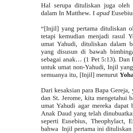
Hal serupa dituliskan juga oleh 
dalam In Matthew. I
apud
Eusebius
“[Injil] yang pertama dituliskan 
tetapi kemudian menjadi rasul Y
umat Yahudi, dituliskan dalam b
yang disusun di bawah bimbinga
sebagai anak… (1 Pet 5:13). Dan 
untuk umat non-Yahudi, Injil yan
semuanya itu, [Injil] menurut
Yoh
Dari kesaksian para Bapa Gereja, y
dan St. Jerome, kita mengetahui 
umat Yahudi agar mereka dapat b
Anak Daud yang telah dinubuatkan
seperti Eusebius, Theophylact,
bahwa Injil pertama ini dituliskan