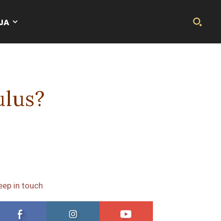
JA
ulus?
eep in touch