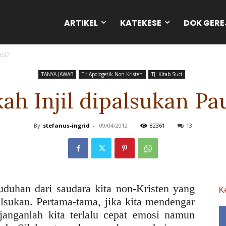
ARTIKEL
KATEKESE
DOK GERE
lus?
TANYA JAWAB
TJ: Apologetik Non Kristen
TJ: Kitab Suci
ah Injil dipalsukan Pa
By
stefanus-ingrid
-
09/04/2012
82361
13
duhan dari saudara kita non-Kristen yang
K
alsukan. Pertama-tama, jika kita mendengar
 janganlah kita terlalu cepat emosi namun