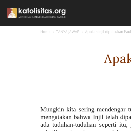
Home
TANYA JAWAB
Apakah Injil dipalsukan Pau
Apak
Mungkin kita sering mendengar tu
mengatakan bahwa Injil telah dip
ada tuduhan-tuduhan seperti itu,