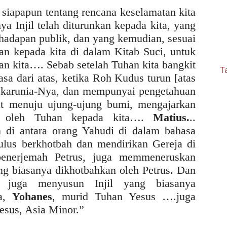
 siapapun tentang rencana keselamatan kita
ya Injil telah diturunkan kepada kita, yang
 hadapan publik, dan yang kemudian, sesuai
n kepada kita di dalam Kitab Suci, untuk
an kita…. Sebab setelah Tuhan kita bangkit
T
uasa dari atas, ketika Roh Kudus turun [atas
 karunia-Nya, dan mempunyai pengetahuan
t menuju ujung-ujung bumi, mengajarkan
an oleh Tuhan kepada kita….
Matius.
..
an di antara orang Yahudi di dalam bahasa
ulus berkhotbah dan mendirikan Gereja di
enerjemah Petrus, juga memmeneruskan
yang biasanya dikhotbahkan oleh Petrus. Dan
, juga menyusun Injil yang biasanya
ya,
Yohanes
, murid Tuhan Yesus ….juga
fesus, Asia Minor.”