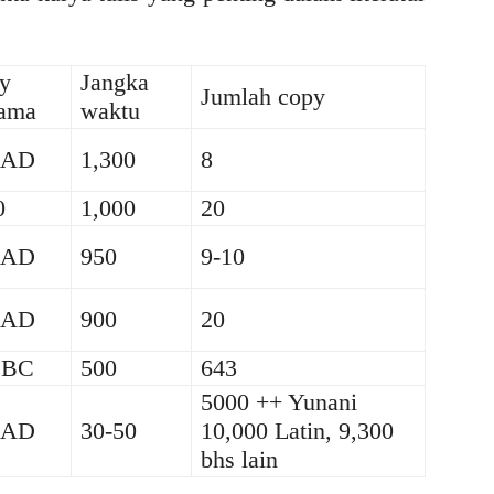
y
Jangka
Jumlah copy
tama
waktu
 AD
1,300
8
0
1,000
20
 AD
950
9-10
 AD
900
20
 BC
500
643
5000 ++ Yunani
 AD
30-50
10,000 Latin, 9,300
bhs lain