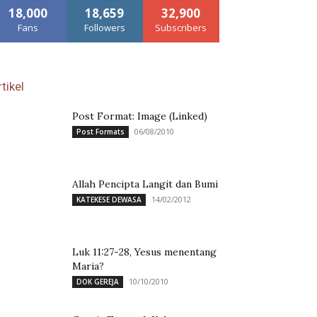
18,000
18,659
32,900
Fans
Followers
Subscribers
tikel
Post Format: Image (Linked)
06/08/2010
Post Formats
Allah Pencipta Langit dan Bumi
14/02/2012
KATEKESE DEWASA
Luk 11:27-28, Yesus menentang
Maria?
10/10/2010
DOK GEREJA