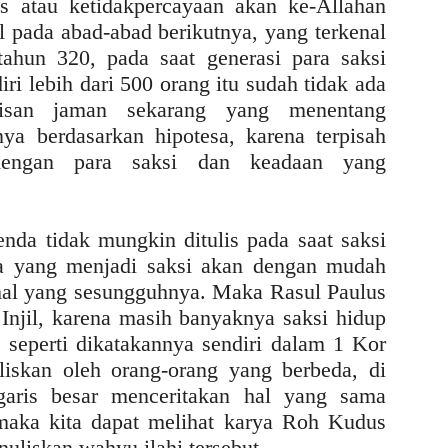
es atau ketidakpercayaan akan ke-Allahan
l pada abad-abad berikutnya, yang terkenal
tahun 320, pada saat generasi para saksi
ri lebih dari 500 orang itu sudah tidak ada
isan jaman sekarang yang menentang
nya berdasarkan hipotesa, karena terpisah
 dengan para saksi dan keadaan yang
nda tidak mungkin ditulis pada saat saksi
a yang menjadi saksi akan dengan mudah
al yang sesungguhnya. Maka Rasul Paulus
Injil, karena masih banyaknya saksi hidup
t, seperti dikatakannya sendiri dalam 1 Kor
tuliskan oleh orang-orang yang berbeda, di
garis besar menceritakan hal yang sama
 maka kita dapat melihat karya Roh Kudus
liskan wahyu ilahi tersebut.