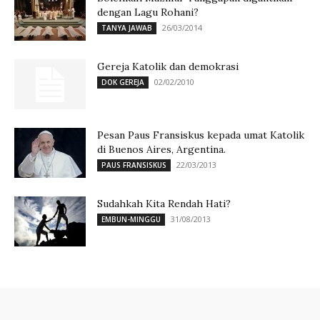
dengan Lagu Rohani?
26/03/2014
TANYA JAWAB
Gereja Katolik dan demokrasi
02/02/2010
DOK GEREJA
Pesan Paus Fransiskus kepada umat Katolik
di Buenos Aires, Argentina.
22/03/2013
PAUS FRANSISKUS
Sudahkah Kita Rendah Hati?
31/08/2013
EMBUN-MINGGU