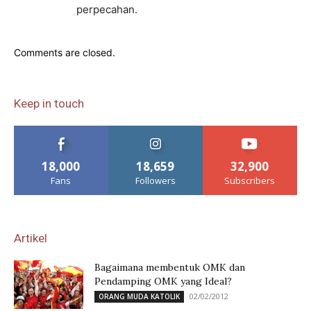
perpecahan.
Comments are closed.
Keep in touch
18,000
18,659
32,900
Fans
Followers
Subscribers
Artikel
Bagaimana membentuk OMK dan
Pendamping OMK yang Ideal?
02/02/2012
ORANG MUDA KATOLIK