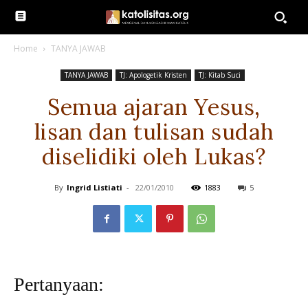
Home
TANYA JAWAB
TANYA JAWAB
TJ: Apologetik Kristen
TJ: Kitab Suci
Semua ajaran Yesus,
lisan dan tulisan sudah
diselidiki oleh Lukas?
By
Ingrid Listiati
-
22/01/2010
1883
5
Pertanyaan: