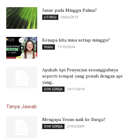
Janur pada Minggu Palma?
06/02/2013
LITURGI
Kenapa kita misa setiap minggu?
17/10/2024
Video
Apakah Api Penyucian sesungguhnya
seperti tempat yang penuh dengan api
yang...
14/11/2014
DOK GEREJA
Tanya Jawab
Mengapa Yesus naik ke Surga?
27/05/2009
DOK GEREJA