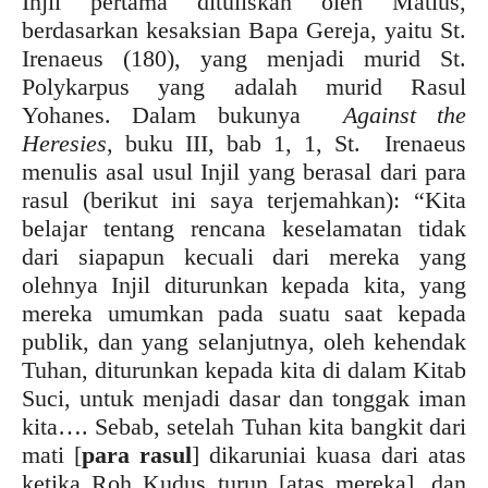
Injil pertama dituliskan oleh Matius,
berdasarkan kesaksian Bapa Gereja, yaitu St.
Irenaeus (180), yang menjadi murid St.
Polykarpus yang adalah murid Rasul
Yohanes. Dalam bukunya
Against the
Heresies
, buku III, bab 1, 1, St. Irenaeus
menulis asal usul Injil yang berasal dari para
rasul (berikut ini saya terjemahkan): “Kita
belajar tentang rencana keselamatan tidak
dari siapapun kecuali dari mereka yang
olehnya Injil diturunkan kepada kita, yang
mereka umumkan pada suatu saat kepada
publik, dan yang selanjutnya, oleh kehendak
Tuhan, diturunkan kepada kita di dalam Kitab
Suci, untuk menjadi dasar dan tonggak iman
kita…. Sebab, setelah Tuhan kita bangkit dari
mati [
para rasul
] dikaruniai kuasa dari atas
ketika Roh Kudus turun [atas mereka], dan