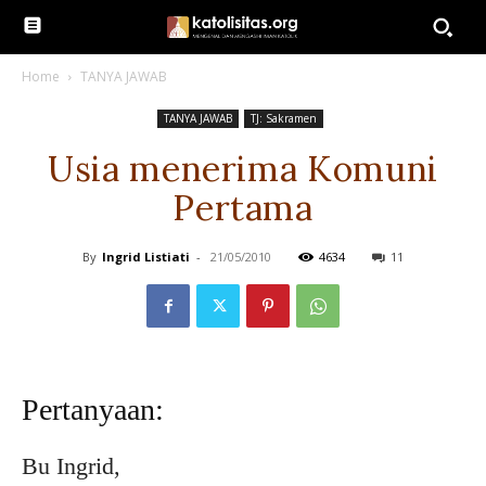
Home
TANYA JAWAB
TANYA JAWAB
TJ: Sakramen
Usia menerima Komuni
Pertama
By
Ingrid Listiati
-
21/05/2010
4634
11
Pertanyaan:
Bu Ingrid,