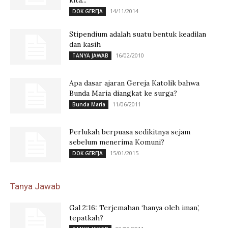
kita...
14/11/2014
DOK GEREJA
Stipendium adalah suatu bentuk keadilan
dan kasih
16/02/2010
TANYA JAWAB
Apa dasar ajaran Gereja Katolik bahwa
Bunda Maria diangkat ke surga?
11/06/2011
Bunda Maria
Perlukah berpuasa sedikitnya sejam
sebelum menerima Komuni?
15/01/2015
DOK GEREJA
Tanya Jawab
Gal 2:16: Terjemahan ‘hanya oleh iman’,
tepatkah?