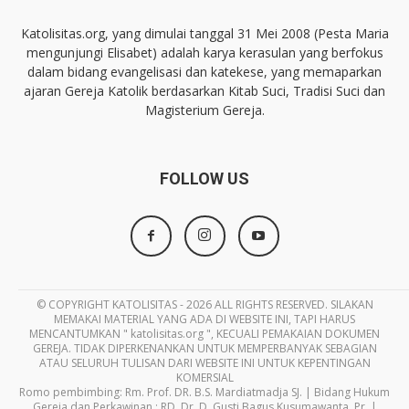
Katolisitas.org, yang dimulai tanggal 31 Mei 2008 (Pesta Maria
mengunjungi Elisabet) adalah karya kerasulan yang berfokus
dalam bidang evangelisasi dan katekese, yang memaparkan
ajaran Gereja Katolik berdasarkan Kitab Suci, Tradisi Suci dan
Magisterium Gereja.
FOLLOW US
© COPYRIGHT KATOLISITAS - 2026 ALL RIGHTS RESERVED. SILAKAN
MEMAKAI MATERIAL YANG ADA DI WEBSITE INI, TAPI HARUS
MENCANTUMKAN " katolisitas.org ", KECUALI PEMAKAIAN DOKUMEN
GEREJA. TIDAK DIPERKENANKAN UNTUK MEMPERBANYAK SEBAGIAN
ATAU SELURUH TULISAN DARI WEBSITE INI UNTUK KEPENTINGAN
KOMERSIAL
Romo pembimbing: Rm. Prof. DR. B.S. Mardiatmadja SJ. | Bidang Hukum
Gereja dan Perkawinan : RD. Dr. D. Gusti Bagus Kusumawanta, Pr. |