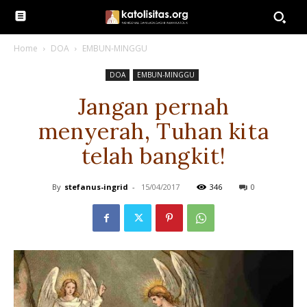
Home
DOA
EMBUN-MINGGU
DOA
EMBUN-MINGGU
Jangan pernah
menyerah, Tuhan kita
telah bangkit!
By
stefanus-ingrid
-
15/04/2017
346
0