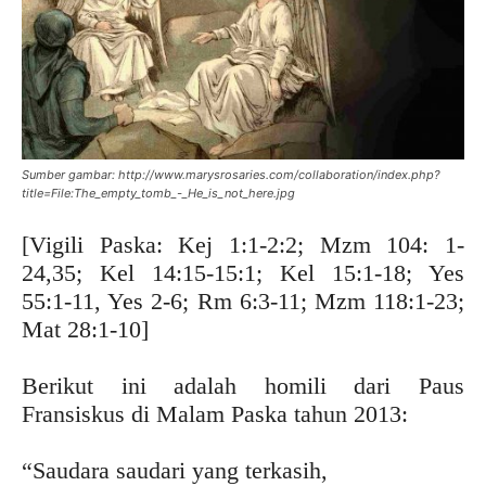
Sumber gambar: http://www.marysrosaries.com/collaboration/index.php?
title=File:The_empty_tomb_-_He_is_not_here.jpg
[Vigili Paska: Kej 1:1-2:2; Mzm 104: 1-
24,35; Kel 14:15-15:1; Kel 15:1-18; Yes
55:1-11, Yes 2-6; Rm 6:3-11; Mzm 118:1-23;
Mat 28:1-10]
Berikut ini adalah homili dari Paus
Fransiskus di Malam Paska tahun 2013:
“Saudara saudari yang terkasih,