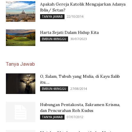
Apakah Gereja Katolik Mengajarkan Adanya
Iblis/ Setan?
22/10/2014
TANYA JAWAB
Harta Sejati Dalam Hidup Kita
30/07/2023
EMBUN-MINGGU
Tanya Jawab
O, Salam, Tubuh yang Mulia, di Kayu Salib
itu….
27/08/2014
EMBUN-MINGGU
Hubungan Pentakosta, Sakramen Krisma,
dan Pencurahan Roh Kudus
07/07/2012
TANYA JAWAB