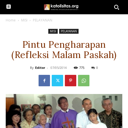
Home
MISI
PELAYANAN
MISI
PELAYANAN
Pintu Pengharapan
(Refleksi Malam Paskah)
By
Editor
-
07/05/2014
775
0