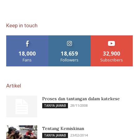
Keep in touch
18,000
18,659
32,900
Fans
Followers
Subscribers
Artikel
Proses dan tantangan dalam katekese
28/11/2008
TANYA JAWAB
Tentang Kemiskinan
23/02/2014
TANYA JAWAB