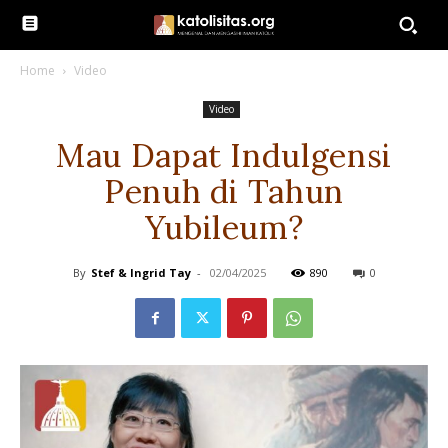
Home
Video
Video
Mau Dapat Indulgensi
Penuh di Tahun
Yubileum?
By
Stef & Ingrid Tay
-
02/04/2025
890
0