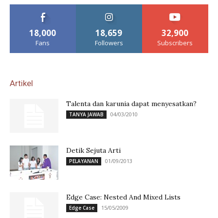
18,000
18,659
32,900
Fans
Followers
Subscribers
Artikel
Talenta dan karunia dapat menyesatkan?
04/03/2010
TANYA JAWAB
Detik Sejuta Arti
01/09/2013
PELAYANAN
Edge Case: Nested And Mixed Lists
15/05/2009
Edge Case