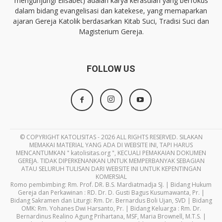
mengunjungi Elisabet) adalah karya kerasulan yang berfokus
dalam bidang evangelisasi dan katekese, yang memaparkan
ajaran Gereja Katolik berdasarkan Kitab Suci, Tradisi Suci dan
Magisterium Gereja.
FOLLOW US
© COPYRIGHT KATOLISITAS - 2026 ALL RIGHTS RESERVED. SILAKAN
MEMAKAI MATERIAL YANG ADA DI WEBSITE INI, TAPI HARUS
MENCANTUMKAN " katolisitas.org ", KECUALI PEMAKAIAN DOKUMEN
GEREJA. TIDAK DIPERKENANKAN UNTUK MEMPERBANYAK SEBAGIAN
ATAU SELURUH TULISAN DARI WEBSITE INI UNTUK KEPENTINGAN
KOMERSIAL
Romo pembimbing: Rm. Prof. DR. B.S. Mardiatmadja SJ. | Bidang Hukum
Gereja dan Perkawinan : RD. Dr. D. Gusti Bagus Kusumawanta, Pr. |
Bidang Sakramen dan Liturgi: Rm. Dr. Bernardus Boli Ujan, SVD | Bidang
OMK: Rm. Yohanes Dwi Harsanto, Pr. | Bidang Keluarga : Rm. Dr.
Bernardinus Realino Agung Prihartana, MSF, Maria Brownell, M.T.S. |