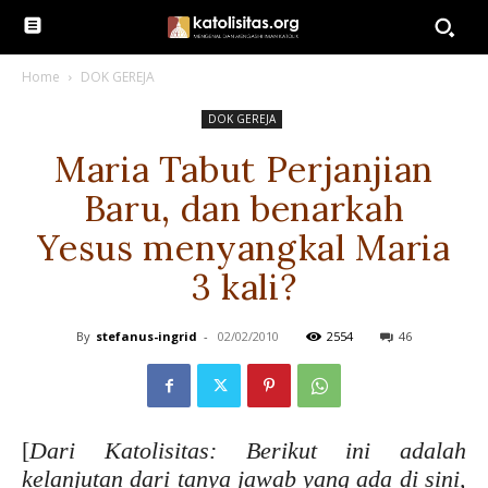
Home
DOK GEREJA
DOK GEREJA
Maria Tabut Perjanjian
Baru, dan benarkah
Yesus menyangkal Maria
3 kali?
By
stefanus-ingrid
-
02/02/2010
2554
46
[
Dari Katolisitas: Berikut ini adalah
kelanjutan dari tanya jawab yang ada di sini,