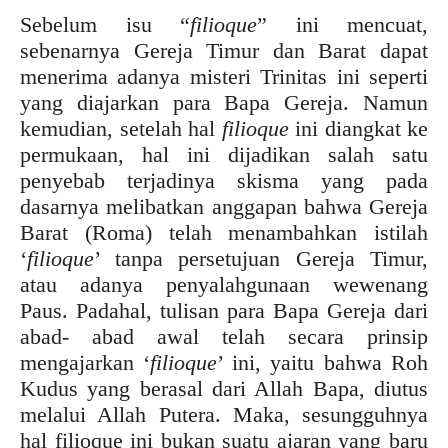
Sebelum isu “
filioque
” ini mencuat,
sebenarnya Gereja Timur dan Barat dapat
menerima adanya misteri Trinitas ini seperti
yang diajarkan para Bapa Gereja. Namun
kemudian, setelah hal
filioque
ini diangkat ke
permukaan, hal ini dijadikan salah satu
penyebab terjadinya skisma yang pada
dasarnya melibatkan anggapan bahwa Gereja
Barat (Roma) telah menambahkan istilah
‘
filioque
’ tanpa persetujuan Gereja Timur,
atau adanya penyalahgunaan wewenang
Paus. Padahal, tulisan para Bapa Gereja dari
abad- abad awal telah secara prinsip
mengajarkan ‘
filioque
’ ini, yaitu bahwa Roh
Kudus yang berasal dari Allah Bapa, diutus
melalui Allah Putera. Maka, sesungguhnya
hal filioque ini bukan suatu ajaran yang baru