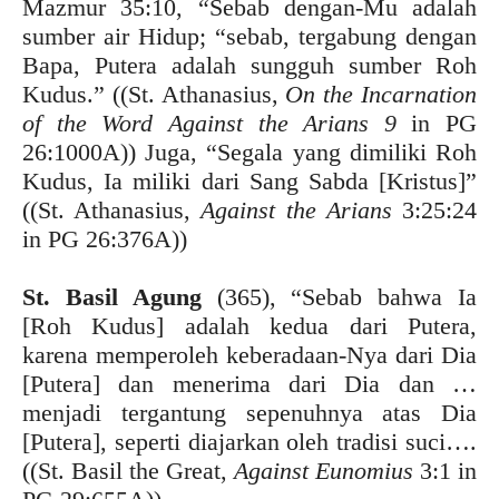
Mazmur 35:10, “Sebab dengan-Mu adalah
sumber air Hidup; “sebab, tergabung dengan
Bapa, Putera adalah sungguh sumber Roh
Kudus.” ((St. Athanasius,
On the Incarnation
of the Word Against the Arians 9
in PG
26:1000A)) Juga, “Segala yang dimiliki Roh
Kudus, Ia miliki dari Sang Sabda [Kristus]”
((St. Athanasius,
Against the Arians
3:25:24
in PG 26:376A))
St. Basil Agung
(365), “Sebab bahwa Ia
[Roh Kudus] adalah kedua dari Putera,
karena memperoleh keberadaan-Nya dari Dia
[Putera] dan menerima dari Dia dan …
menjadi tergantung sepenuhnya atas Dia
[Putera], seperti diajarkan oleh tradisi suci….
((St. Basil the Great,
Against Eunomius
3:1 in