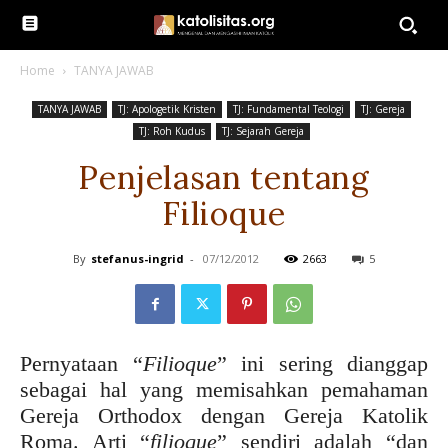
Home
TANYA JAWAB
TANYA JAWAB
TJ: Apologetik Kristen
TJ: Fundamental Teologi
TJ: Gereja
TJ: Roh Kudus
TJ: Sejarah Gereja
Penjelasan tentang
Filioque
By
stefanus-ingrid
-
07/12/2012
2663
5
Pernyataan “
Filioque
” ini sering dianggap
sebagai hal yang memisahkan pemahaman
Gereja Orthodox dengan Gereja Katolik
Roma. Arti “
filioque
” sendiri adalah “dan