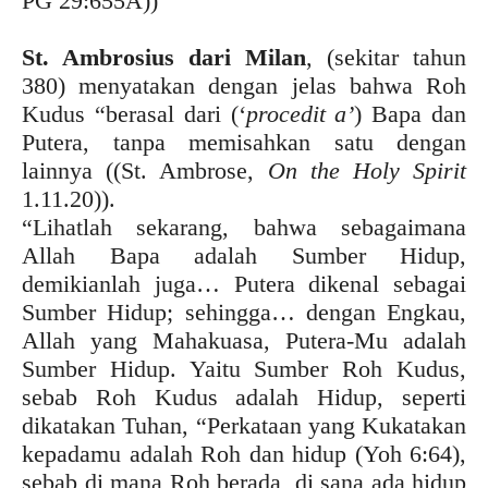
PG 29:655A))
St. Ambrosius dari Milan
, (sekitar tahun
380) menyatakan dengan jelas bahwa Roh
Kudus “berasal dari (‘
procedit a’
) Bapa dan
Putera, tanpa memisahkan satu dengan
lainnya ((St. Ambrose,
On the Holy Spirit
1.11.20)).
“Lihatlah sekarang, bahwa sebagaimana
Allah Bapa adalah Sumber Hidup,
demikianlah juga… Putera dikenal sebagai
Sumber Hidup; sehingga… dengan Engkau,
Allah yang Mahakuasa, Putera-Mu adalah
Sumber Hidup. Yaitu Sumber Roh Kudus,
sebab Roh Kudus adalah Hidup, seperti
dikatakan Tuhan, “Perkataan yang Kukatakan
kepadamu adalah Roh dan hidup (Yoh 6:64),
sebab di mana Roh berada, di sana ada hidup