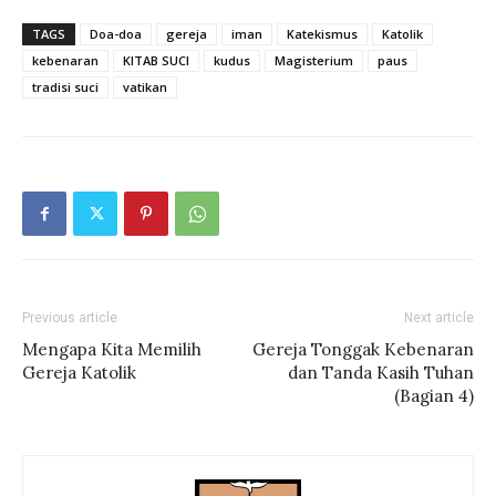
TAGS
Doa-doa
gereja
iman
Katekismus
Katolik
kebenaran
KITAB SUCI
kudus
Magisterium
paus
tradisi suci
vatikan
Previous article
Next article
Mengapa Kita Memilih
Gereja Tonggak Kebenaran
Gereja Katolik
dan Tanda Kasih Tuhan
(Bagian 4)