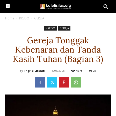
Home
KREDO
GEREJA
KREDO
GEREJA
Gereja Tonggak
Kebenaran dan Tanda
Kasih Tuhan (Bagian 3)
By
Ingrid Listiati
-
18/06/2008
4273
26