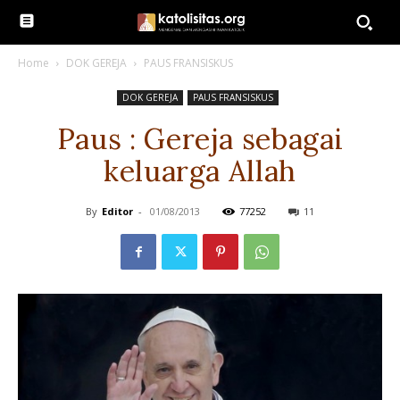
Home
DOK GEREJA
PAUS FRANSISKUS
DOK GEREJA
PAUS FRANSISKUS
Paus : Gereja sebagai
keluarga Allah
By
Editor
-
01/08/2013
77252
11