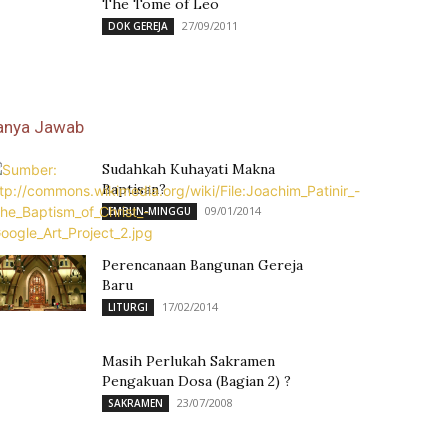
The Tome of Leo
27/09/2011
DOK GEREJA
anya Jawab
Sudahkah Kuhayati Makna
Baptisan?
09/01/2014
EMBUN-MINGGU
Perencanaan Bangunan Gereja
Baru
17/02/2014
LITURGI
Masih Perlukah Sakramen
Pengakuan Dosa (Bagian 2) ?
23/07/2008
SAKRAMEN