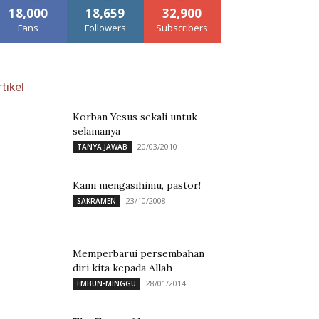
18,000
18,659
32,900
Fans
Followers
Subscribers
tikel
Korban Yesus sekali untuk
selamanya
20/03/2010
TANYA JAWAB
Kami mengasihimu, pastor!
23/10/2008
SAKRAMEN
Memperbarui persembahan
diri kita kepada Allah
28/01/2014
EMBUN-MINGGU