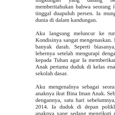
memberitahukan bahwa seorang ib
tinggal duapuluh persen. Ia mun
dunia di dalam kandungan.
Aku langsung meluncur ke rum
Kondisinya sangat mengenaskan. 
banyak darah. Seperti biasany
lehernya setelah mengurapi den
kepada Tuhan agar Ia memberikan
Anak pertama duduk di kelas en
sekolah dasar.
Aku mengenalnya sebagai seora
anaknya ikut Bina Iman Anak. Se
dengannya, satu hari sebelumnya
2014. Ia duduk di depan polik
anaknya yang sedang mengikuti 