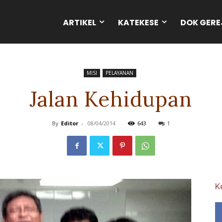
ARTIKEL
KATEKESE
DOK GERE
MISI
PELAYANAN
Jalan Kehidupan
By
Editor
-
08/04/2014
643
1
K