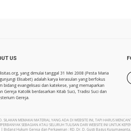
OUT US
F
lisitas.org, yang dimulai tanggal 31 Mei 2008 (Pesta Maria
unjungi Elisabet) adalah karya kerasulan yang berfokus
m bidang evangelisasi dan katekese, yang memaparkan
an Gereja Katolik berdasarkan Kitab Suci, Tradisi Suci dan
sterium Gereja.
D. SILAKAN MEMAKAI MATERIAL YANG ADA DI WEBSITE INI, TAPI HARUS MENCANTU
PERBANYAK SEBAGIAN ATAU SELURUH TULISAN DARI WEBSITE INI UNTUK KEPE
 | Bidang Hukum Gereja dan Perkawinan : RD. Dr. D. Gusti Bagus Kusumawanta, 