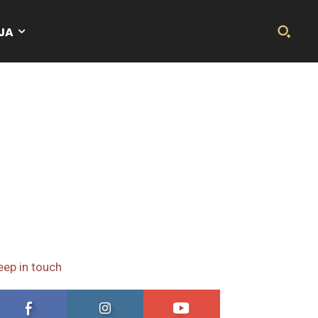
JA
eep in touch