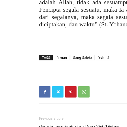
adalah Allah, tidak ada sesuatu
Pencipta segala sesuatu, maka Ia
dari segalanya, maka segala sesu
diciptakan, dan waktu” (St. Yoha
TAGS
firman
Sang Sabda
Yoh 1:1
Previous article
Gereja menganjurkan Doa Ofisi (Divine