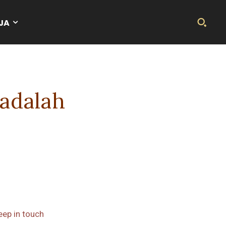
JA
adalah
eep in touch