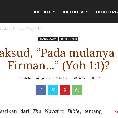
ARTIKEL
KATEKESE
DOK GERE
 adalah Firman…” (Yoh 1:1)?
TANYA JAWAB
TJ: Kitab Suci
aksud, “Pada mulanya 
Firman…” (Yoh 1:1)?
By
stefanus-ingrid
-
26/11/2012
6382
17
sarikan dari
The Navarre Bible
, tentang
K