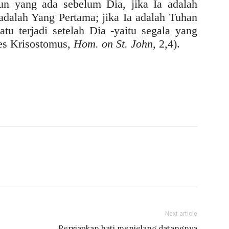
pun yang ada sebelum Dia, jika Ia adalah
 adalah Yang Pertama; jika Ia adalah Tuhan
atu terjadi setelah Dia -yaitu segala yang
nes Krisostomus,
Hom. on St. John
, 2,4).
Next article
Persiapkan hati menjelang datangnya