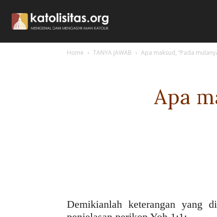
Home
TANYA JAWAB
Apa maksud, “Pada mulanya
Apa m
Demikianlah keterangan yang di
penjelasan perikop Yoh 1:1: