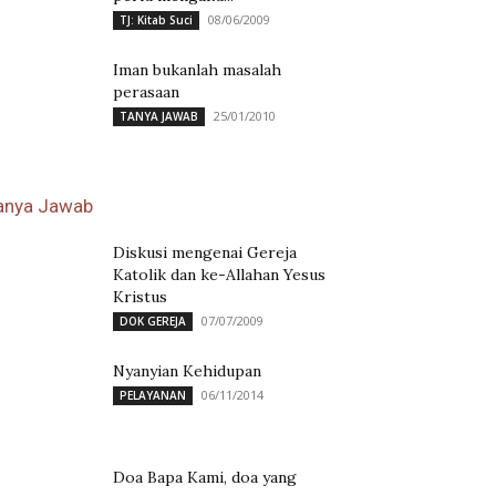
08/06/2009
TJ: Kitab Suci
Iman bukanlah masalah
perasaan
25/01/2010
TANYA JAWAB
anya Jawab
Diskusi mengenai Gereja
Katolik dan ke-Allahan Yesus
Kristus
07/07/2009
DOK GEREJA
Nyanyian Kehidupan
06/11/2014
PELAYANAN
Doa Bapa Kami, doa yang