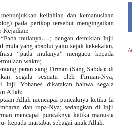
 menunjukkan keilahian dan kemanusiaan
log) pada perikop tersebut mengingatkan
b Kejadian:
 “Pada mulanya….; dengan demikian Injil
 mula yang absolut yaitu sejak kekekalan,
Ar
 frasa “pada mulanya” mengacu kepada
ermulaan waktu;
tentang peran sang Firman (Sang Sabda): di
akan segala sesuatu oleh Firman-Nya,
i Injil Yohanes dikatakan bahwa segala
an Allah;
iptaan Allah mencapai puncaknya ketika Ia
mbaran dan rupa-Nya; sedangkan di Injil
irman mencapai puncaknya ketika manusia
ru- kepada martabat sebagai anak Allah.