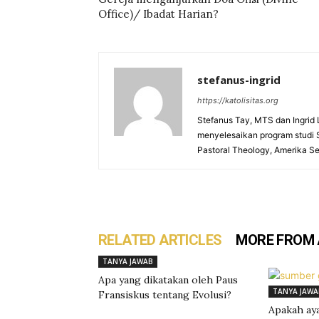
Office)/ Ibadat Harian?
stefanus-ingrid
https://katolisitas.org
Stefanus Tay, MTS dan Ingrid 
menyelesaikan program studi S2 
Pastoral Theology, Amerika Se
RELATED ARTICLES
MORE FROM
TANYA JAWAB
Apa yang dikatakan oleh Paus
TANYA JAWA
Fransiskus tentang Evolusi?
Apakah aya