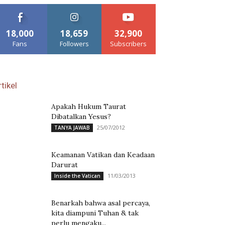
18,000
18,659
32,900
Fans
Followers
Subscribers
tikel
Apakah Hukum Taurat
Dibatalkan Yesus?
25/07/2012
TANYA JAWAB
Keamanan Vatikan dan Keadaan
Darurat
11/03/2013
Inside the Vatican
Benarkah bahwa asal percaya,
kita diampuni Tuhan & tak
perlu mengaku...