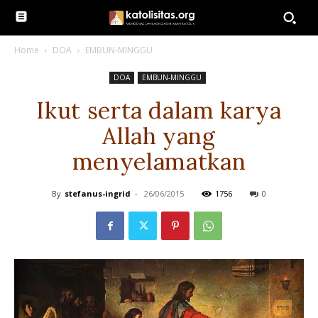
Home
DOA
EMBUN-MINGGU
DOA
EMBUN-MINGGU
Ikut serta dalam karya
Allah yang
menyelamatkan
By
stefanus-ingrid
-
26/06/2015
1756
0