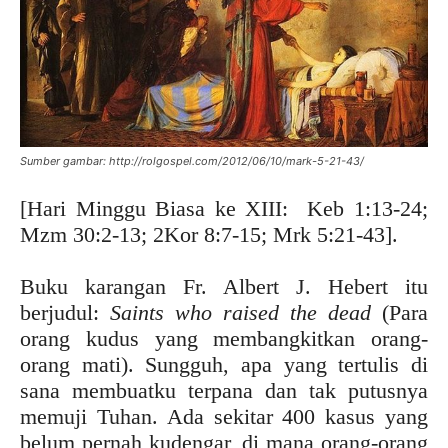
Sumber gambar: http://rolgospel.com/2012/06/10/mark-5-21-43/
[Hari Minggu Biasa ke XIII: Keb 1:13-24;
Mzm 30:2-13; 2Kor 8:7-15; Mrk 5:21-43].
Buku karangan Fr. Albert J. Hebert itu
berjudul:
Saints who raised the dead
(Para
orang kudus yang membangkitkan orang-
orang mati). Sungguh, apa yang tertulis di
sana membuatku terpana dan tak putusnya
memuji Tuhan. Ada sekitar 400 kasus yang
belum pernah kudengar, di mana orang-orang