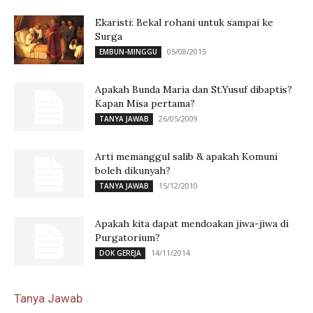
Ekaristi: Bekal rohani untuk sampai ke
Surga
05/08/2015
EMBUN-MINGGU
Apakah Bunda Maria dan St.Yusuf dibaptis?
Kapan Misa pertama?
26/05/2009
TANYA JAWAB
Arti memanggul salib & apakah Komuni
boleh dikunyah?
15/12/2010
TANYA JAWAB
Apakah kita dapat mendoakan jiwa-jiwa di
Purgatorium?
14/11/2014
DOK GEREJA
Tanya Jawab