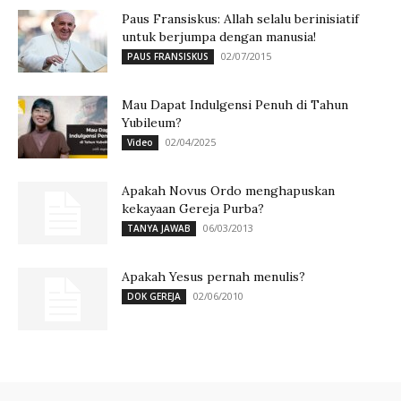
Paus Fransiskus: Allah selalu berinisiatif
untuk berjumpa dengan manusia!
02/07/2015
PAUS FRANSISKUS
Mau Dapat Indulgensi Penuh di Tahun
Yubileum?
02/04/2025
Video
Apakah Novus Ordo menghapuskan
kekayaan Gereja Purba?
06/03/2013
TANYA JAWAB
Apakah Yesus pernah menulis?
02/06/2010
DOK GEREJA