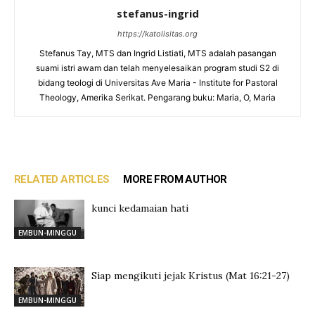
stefanus-ingrid
https://katolisitas.org
Stefanus Tay, MTS dan Ingrid Listiati, MTS adalah pasangan
suami istri awam dan telah menyelesaikan program studi S2 di
bidang teologi di Universitas Ave Maria - Institute for Pastoral
Theology, Amerika Serikat. Pengarang buku: Maria, O, Maria
RELATED ARTICLES
MORE FROM AUTHOR
kunci kedamaian hati
EMBUN-MINGGU
Siap mengikuti jejak Kristus (Mat 16:21-27)
EMBUN-MINGGU