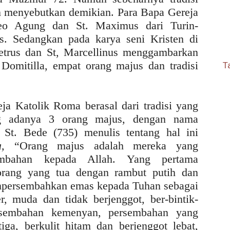
en menyebutkan demikian. Para Bapa Gereja
 Leo Agung dan St. Maximus dari Turin-
s. Sedangkan pada karya seni Kristen di
etrus dan St, Marcellinus menggambarkan
Domitilla, empat orang majus dan tradisi
T
eja Katolik Roma berasal dari tradisi yang
ang adanya 3 orang majus, dengan nama
 St. Bede (735) menulis tentang hal ini
ea,
“Orang majus adalah mereka yang
embahan kepada Allah. Yang pertama
orang yang tua dengan rambut putih dan
persembahkan emas kepada Tuhan sebagai
, muda dan tidak berjenggot, ber-bintik-
sembahan kemenyan, persembahan yang
iga, berkulit hitam dan berjenggot lebat,