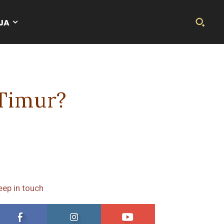
JA
 Timur?
eep in touch