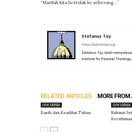
“Marilah kita bertolak ke seberang…”
Stefanus Tay
https://katolisitas.org
Stefanus Tay telah menyelesaik
Institute for Pastoral Theology
RELATED ARTICLES
MORE FROM
DOK GEREJA
DOK GEREJA
Kasih dan Keadilan Tuhan
Rahmat Is
Kerahima