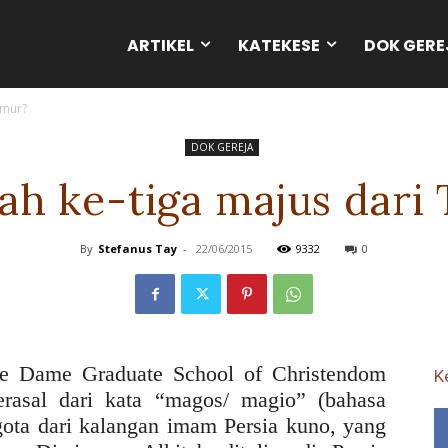
ARTIKEL
KATEKESE
DOK GERE
imur?
DOK GEREJA
ah ke-tiga majus dari
By
Stefanus Tay
-
22/06/2015
9332
0
re Dame Graduate School of Christendom
K
erasal dari kata “magos/ magio” (bahasa
ota dari kalangan imam Persia kuno, yang