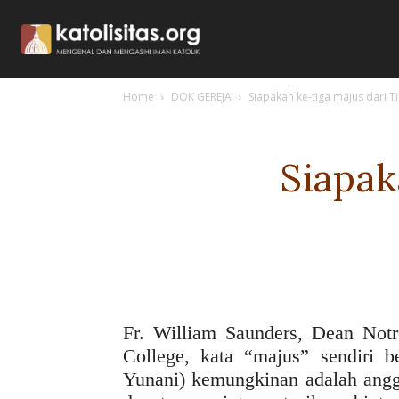
Home
DOK GEREJA
Siapakah ke-tiga majus dari T
Siapak
Fr. William Saunders, Dean Not
College, kata “majus” sendiri b
Yunani) kemungkinan adalah angg