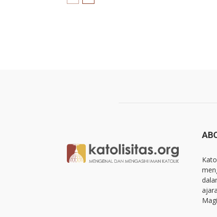
AB
Kato
meng
dala
ajar
Magi