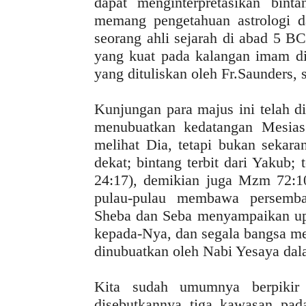
dapat menginterpretasikan binta
memang pengetahuan astrologi d
seorang ahli sejarah di abad 5 B
yang kuat pada kalangan imam di 
yang dituliskan oleh Fr.Saunders,
Kunjungan para majus ini telah d
menubuatkan kedatangan Mesias
melihat Dia, tetapi bukan sekar
dekat; bintang terbit dari Yakub; 
24:17), demikian juga Mzm 72:10-
pulau-pulau membawa persembah
Sheba dan Seba menyampaikan up
kepada-Nya, dan segala bangsa me
dinubuatkan oleh Nabi Yesaya dal
Kita sudah umumnya berpikir
disebutkannya tiga kawasan pa