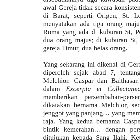
awal Gereja tidak secara konsist
di Barat, seperti Origen, St.
menyatakan ada tiga orang maju
Roma yang ada di kuburan St, P
dua orang majus; di kuburan St, 
gereja Timur, dua belas orang.
Yang sekarang ini dikenal di Ger
diperoleh sejak abad 7, tent
Melchior, Caspar dan Balthasar.
dalam
Excerpta et Collectan
memberikan persembahan-pers
dikatakan bernama Melchior, se
jenggot yang panjang… yang mem
raja. Yang kedua bernama Casper
bintik kemerahan… dengan per
ditujukan kepada Sang Ilahi. Ket