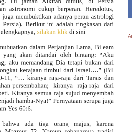
ng. Di jaman Alkitab ditulis, di Persia
an astronomi cukup berperan. Heredotus,
C juga membuktikan adanya peran astrologi
Persia). Berikut ini adalah ringkasan dari
 selengkapnya,
silakan klik
di sini
Ar
inubuatkan dalam Perjanjian Lama, Bileam
 yang akan ditandai oleh bintang: “Aku
ang; aku memandang Dia tetapi bukan dari
tongkat kerajaan timbul dari Israel….” (Bil
11, “… kiranya raja-raja dari Tarsis dan
an-persembahan; kiranya raja-raja dari
eti. Kiranya semua raja sujud menyembah
njadi hamba-Nya!” Pernyataan serupa juga
am Yes 60:6.
 bahwa ada tiga orang majus, karena
da Mazmur 72. Namun sebenarnya tradisi