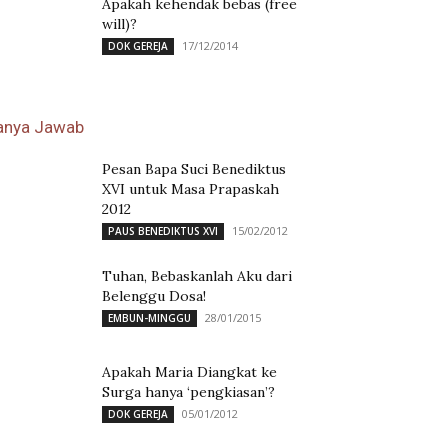
Apakah kehendak bebas (free
will)?
17/12/2014
DOK GEREJA
anya Jawab
Pesan Bapa Suci Benediktus
XVI untuk Masa Prapaskah
2012
15/02/2012
PAUS BENEDIKTUS XVI
Tuhan, Bebaskanlah Aku dari
Belenggu Dosa!
28/01/2015
EMBUN-MINGGU
Apakah Maria Diangkat ke
Surga hanya ‘pengkiasan’?
05/01/2012
DOK GEREJA