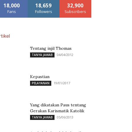
18,000
18,659
32,900
Fans
Followers
Subscribers
tikel
Tentang injil Thomas
04/04/2012
TANYA JAWAB
Kepastian
19/01/2017
PELAYANAN
Yang dikatakan Paus tentang
Gerakan Karismatik Katolik
05/06/2013
TANYA JAWAB