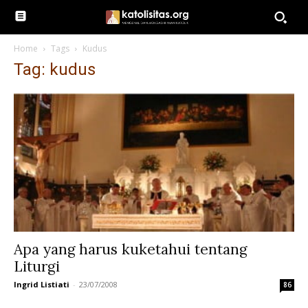
Home
Tags
Kudus
Tag: kudus
Apa yang harus kuketahui tentang
Liturgi
Ingrid Listiati
-
23/07/2008
86