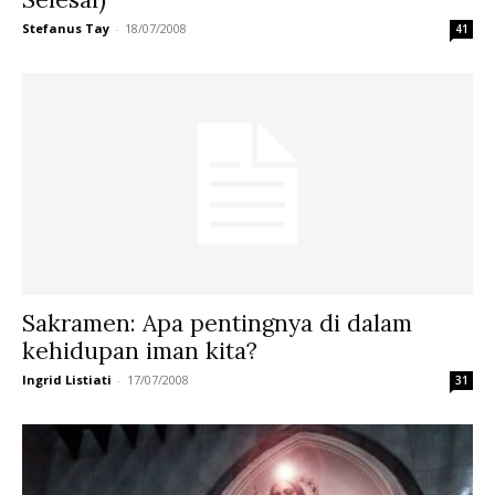
Stefanus Tay
-
18/07/2008
41
Sakramen: Apa pentingnya di dalam
kehidupan iman kita?
Ingrid Listiati
-
17/07/2008
31