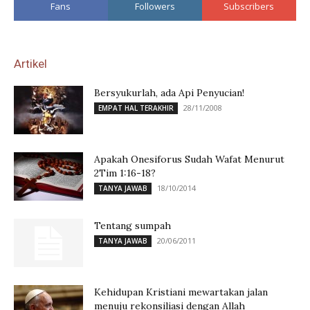
Fans
Followers
Subscribers
Artikel
Bersyukurlah, ada Api Penyucian!
28/11/2008
EMPAT HAL TERAKHIR
Apakah Onesiforus Sudah Wafat Menurut
2Tim 1:16-18?
18/10/2014
TANYA JAWAB
Tentang sumpah
20/06/2011
TANYA JAWAB
Kehidupan Kristiani mewartakan jalan
menuju rekonsiliasi dengan Allah