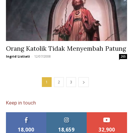
Orang Katolik Tidak Menyembah Patung
Ingrid Listiati
-
12/07/2008
265
1
2
3
Keep in touch
18,000
18,659
32,900