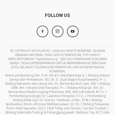
FOLLOW US
© COPYRIGHT KATOLISITAS - 2026 ALL RIGHTS RESERVED. SILAKAN
MEMAKAI MATERIAL YANG ADA DI WEBSITE INI, TAPI HARUS
MENCANTUMKAN " katolisitas.org ", KECUALI PEMAKAIAN DOKUMEN
GEREJA. TIDAK DIPERKENANKAN UNTUK MEMPERBANYAK SEBAGIAN
ATAU SELURUH TULISAN DARI WEBSITE INI UNTUK KEPENTINGAN
KOMERSIAL
Romo pembimbing: Rm. Prof. DR. B.S. Mardiatmadja SJ. | Bidang Hukum
Gereja dan Perkawinan : RD. Dr. D. Gusti Bagus Kusumawanta, Pr. |
Bidang Sakramen dan Liturgi: Rm. Dr. Bernardus Boli Ujan, SVD | Bidang
OMK: Rm. Yohanes Dwi Harsanto, Pr. | Bidang Keluarga : Rm. Dr.
Bernardinus Realino Agung Prihartana, MSF, Maria Brownell, M.T.S. |
Pembimbing teologis: Dr. Lawrence Feingold, S.T.D. | Pembimbing
bidang Kitab Suci: Dr. David J. Twellman, D.Min.,Th.M.| Bidang
Spiritualitas: Romo Alfonsus Widhiwiryawan, SX. STL | Bidang Pelayanan:
Romo Felix Supranto, SS.CC |Staf Tetap dan Penulis: Caecilia Triastuti |
Bidang Sistematik Teologi & Penanggung jawab: Stefanus Tay, M.T.S dan