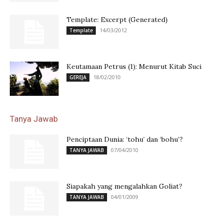
Template: Excerpt (Generated)
14/03/2012
Template
Keutamaan Petrus (1): Menurut Kitab Suci
18/02/2010
GEREJA
Tanya Jawab
Penciptaan Dunia: ‘tohu’ dan ‘bohu’?
07/04/2010
TANYA JAWAB
Siapakah yang mengalahkan Goliat?
04/01/2009
TANYA JAWAB