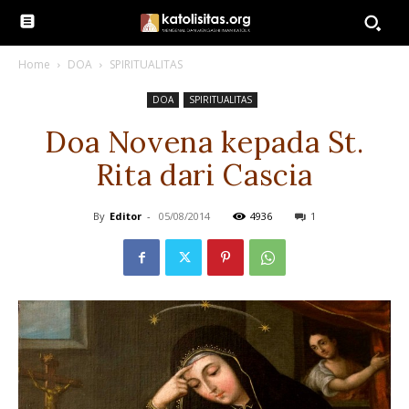
Home
DOA
SPIRITUALITAS
DOA
SPIRITUALITAS
Doa Novena kepada St.
Rita dari Cascia
By
Editor
-
05/08/2014
4936
1