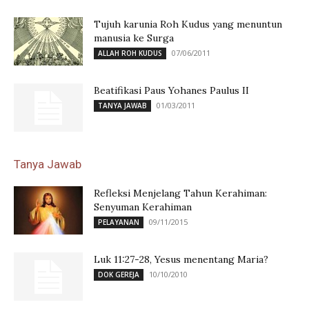
Tujuh karunia Roh Kudus yang menuntun
manusia ke Surga
07/06/2011
ALLAH ROH KUDUS
Beatifikasi Paus Yohanes Paulus II
01/03/2011
TANYA JAWAB
Tanya Jawab
Refleksi Menjelang Tahun Kerahiman:
Senyuman Kerahiman
09/11/2015
PELAYANAN
Luk 11:27-28, Yesus menentang Maria?
10/10/2010
DOK GEREJA