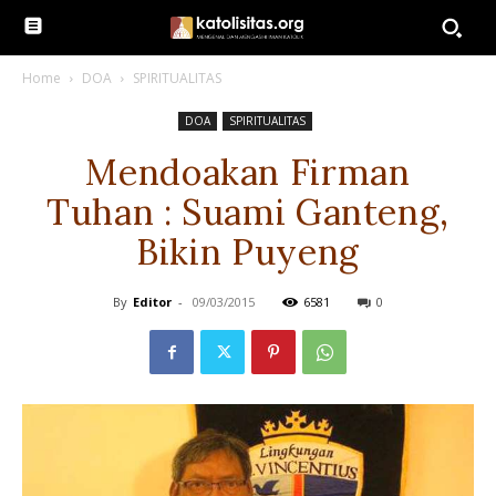
Home
DOA
SPIRITUALITAS
DOA
SPIRITUALITAS
Mendoakan Firman
Tuhan : Suami Ganteng,
Bikin Puyeng
By
Editor
-
09/03/2015
6581
0