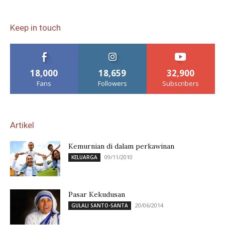
Keep in touch
18,000
18,659
32,900
Fans
Followers
Subscribers
Artikel
Kemurnian di dalam perkawinan
09/11/2010
KELUARGA
Pasar Kekudusan
20/06/2014
GULALI SANTO-SANTA