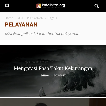
Home
MISI
PELAYANAN
Page 3
PELAYANAN
Misi Evangelisasi dalam bentuk pelayanan
Mengatasi Rasa Takut Kekurangan
Editor
-
16/03/2017