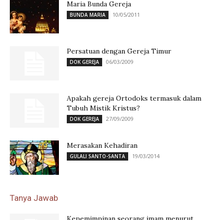
Maria Bunda Gereja
10/05/2011
BUNDA MARIA
Persatuan dengan Gereja Timur
06/03/2009
DOK GEREJA
Apakah gereja Ortodoks termasuk dalam
Tubuh Mistik Kristus?
27/09/2009
DOK GEREJA
Merasakan Kehadiran
19/03/2014
GULALI SANTO-SANTA
Tanya Jawab
Kepemimpinan seorang imam menurut