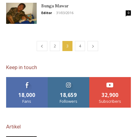
Bunga Mawar
Editor
-
31/03/2016
0
2
3
4
Keep in touch
18,000
18,659
32,900
Fans
Followers
Subscribers
Artikel