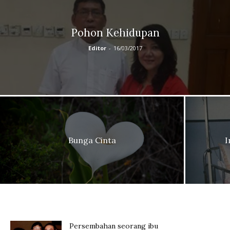
Pohon Kehidupan
Editor
-
16/03/2017
Bunga Cinta
I
Persembahan seorang ibu