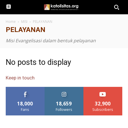
Home
MISI
PELAYANAN
PELAYANAN
Misi Evangelisasi dalam bentuk pelayanan
No posts to display
Keep in touch
18,000
18,659
32,900
Fans
Followers
Subscribers