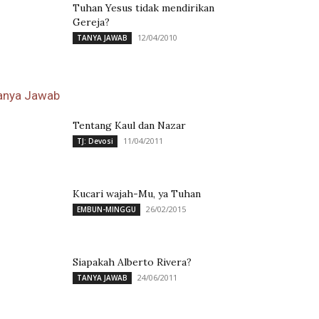
Tuhan Yesus tidak mendirikan
Gereja?
12/04/2010
TANYA JAWAB
anya Jawab
Tentang Kaul dan Nazar
11/04/2011
TJ: Devosi
Kucari wajah-Mu, ya Tuhan
26/02/2015
EMBUN-MINGGU
Siapakah Alberto Rivera?
24/06/2011
TANYA JAWAB