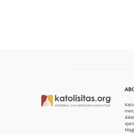
AB
Kato
meng
dala
ajar
Magi