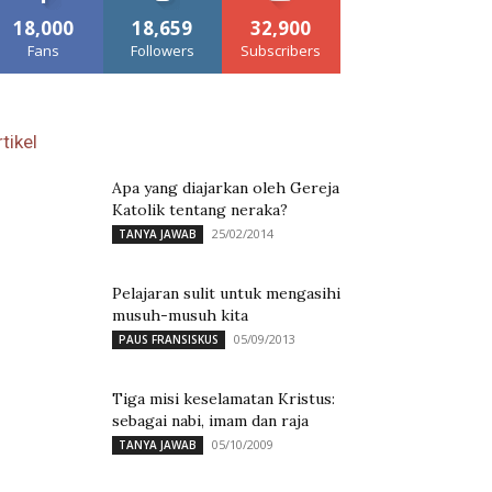
18,000
18,659
32,900
Fans
Followers
Subscribers
tikel
Apa yang diajarkan oleh Gereja
Katolik tentang neraka?
25/02/2014
TANYA JAWAB
Pelajaran sulit untuk mengasihi
musuh-musuh kita
05/09/2013
PAUS FRANSISKUS
Tiga misi keselamatan Kristus:
sebagai nabi, imam dan raja
05/10/2009
TANYA JAWAB