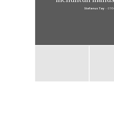
Stefanus Tay
-
07/0