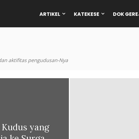
ARTIKEL
KATEKESE
DOK GERE
an aktifitas pengudusan-Nya
h Kudus yang
a ke Surga