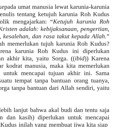
epada umat manusia lewat karunia-karunia
nulis tentang ketujuh karunia Roh Kudus
olik mengajarkan: “
Ketujuh karunia Roh
risten adalah: kebijaksanaan, pengertian,
, kesalehan, dan rasa takut kepada Allah.
”
ah memerlukan tujuh karunia Roh Kudus?
arena karunia Roh Kudus ini diperlukan
n akhir kita, yaitu Sorga. ((
ibid
)) Karena
uar kodrat manusia, maka kita memerlukan
, untuk mencapai tujuan akhir ini. Sama
 suatu tempat tanpa bantuan orang tuanya,
rga tanpa bantuan dari Allah sendiri, yaitu
ebih lanjut bahwa akal budi dan tentu saja
an dan kasih) diperlukan untuk mencapai
 Kudus inilah yang membuat jiwa kita siap