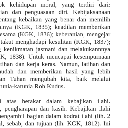
k kehidupan moral, yang terdiri dari:
nian dan penguasaan diri. Kebijaksanaan
ntang kebaikan yang benar dan memilih
ainya (KGK, 1835); keadilan memberikan
sesama (KGK, 1836); keberanian, mengejar
 takut menghadapi kesulitan (KGK, 1837);
g kenikmatan jasmani dan melakukannnya
GK, 1838). Untuk mencapai kesempurnaan
atihan dan kerja keras. Namun, latihan dan
 mudah dan memberikan hasil yang lebih
kan Tuhan mengubah kita, baik melalui
arunia-karunia Roh Kudus.
i atas berakar dalam kebajikan ilahi.
an, pengharapan dan kasih. Kebajikan ilahi
gambil bagian dalam kodrat ilahi (lih. 2
al, sebab, dan tujuan (lih. KGK, 1812). Ini