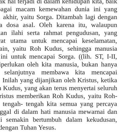
 hal terjadi di dalam kehidupan kita, baik
rbagai macam kemewahan dunia ini yang
n akhir, yaitu Sorga. Ditambah lagi dengan
a dosa asal. Oleh karena itu, walaupun
an ilahi serta rahmat pengudusan, yang
at utama untuk mencapai keselamatan,
ain, yaitu Roh Kudus, sehingga manusia
ni untuk mencapai Sorga. ((lih. ST, I-II,
perlukan oleh kita manusia, bukan hanya
 selanjutnya membawa kita mencapai
Inilah yang dijanjikan oleh Kristus, ketika
Kudus, yang akan terus menyertai seluruh
Kristus memberikan Roh Kudus, yaitu Roh-
i tengah- tengah kita semua yang percaya
ggal di dalam hati manusia mewarnai dan
i semakin bertumbuh dalam kekudusan,
 dengan Tuhan Yesus.