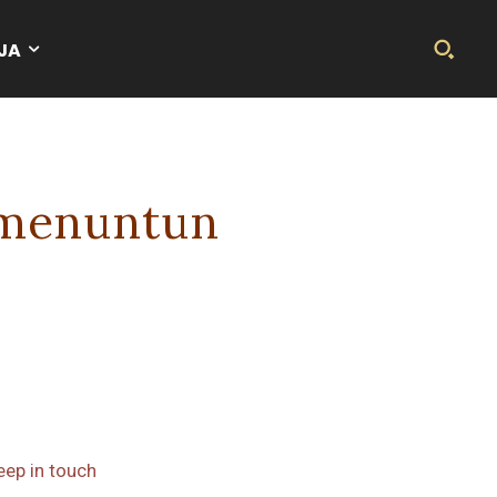
JA
 menuntun
eep in touch