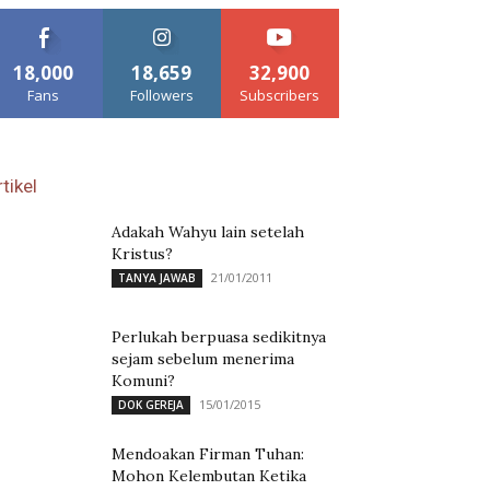
18,000
18,659
32,900
Fans
Followers
Subscribers
tikel
Adakah Wahyu lain setelah
Kristus?
21/01/2011
TANYA JAWAB
Perlukah berpuasa sedikitnya
sejam sebelum menerima
Komuni?
15/01/2015
DOK GEREJA
Mendoakan Firman Tuhan:
Mohon Kelembutan Ketika