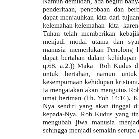
Namun demikian, ada begitu banyak
penderitaan, pencobaan dan be
dapat menjauhkan kita dari tujua
kelemahan-kelemahan kita karen
Tuhan telah memberikan kebajik
menjadi modal utama dan syar
manusia memerlukan Penolong l
dapat bertahan dalam kehidupan i
q.68. a.2.)) Maka Roh Kudus di
untuk bertahan, namun untuk
kesempurnaan kehidupan kristiani. 
Ia mengatakan akan mengutus Roh 
umat beriman (lih. Yoh 14:16). 
Nya sendiri yang akan tinggal d
kepada-Nya. Roh Kudus yang tin
mengubah jiwa manusia menjad
sehingga menjadi semakin serupa