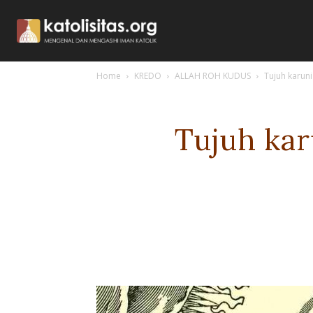
Home
KREDO
ALLAH ROH KUDUS
Tujuh karun
Tujuh ka