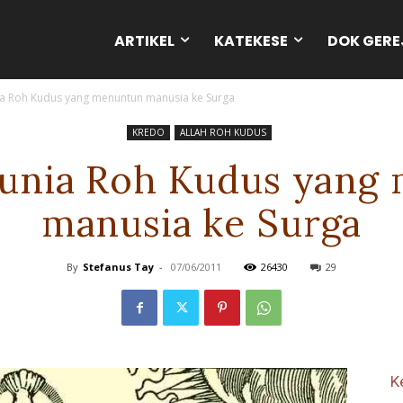
ARTIKEL
KATEKESE
DOK GERE
ia Roh Kudus yang menuntun manusia ke Surga
KREDO
ALLAH ROH KUDUS
runia Roh Kudus yang
manusia ke Surga
By
Stefanus Tay
-
07/06/2011
26430
29
K