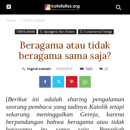
Home
TANYA JAWAB
TANYA JAWAB
TJ: Apologetik Non Kristen
TJ: Fundamental Teologi
Beragama atau tidak
beragama sama saja?
By
Ingrid Listiati
-
29/04/2010
1626
23
[
Berikut ini adalah sharing pengalaman
seorang pembaca yang tadinya Katolik tetapi
sekarang meninggalkan Gereja, karena
berpandangan bahwa beragama atau tidak
beragama itu sama saja. Benarkah