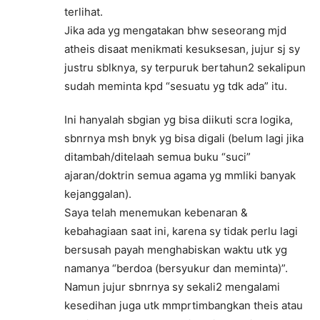
terlihat.
Jika ada yg mengatakan bhw seseorang mjd
atheis disaat menikmati kesuksesan, jujur sj sy
justru sblknya, sy terpuruk bertahun2 sekalipun
sudah meminta kpd “sesuatu yg tdk ada” itu.
Ini hanyalah sbgian yg bisa diikuti scra logika,
sbnrnya msh bnyk yg bisa digali (belum lagi jika
ditambah/ditelaah semua buku “suci”
ajaran/doktrin semua agama yg mmliki banyak
kejanggalan).
Saya telah menemukan kebenaran &
kebahagiaan saat ini, karena sy tidak perlu lagi
bersusah payah menghabiskan waktu utk yg
namanya “berdoa (bersyukur dan meminta)”.
Namun jujur sbnrnya sy sekali2 mengalami
kesedihan juga utk mmprtimbangkan theis atau