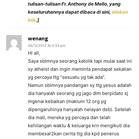
tulisan-tulisan Fr. Anthony de Mello, yang
keseluruhannya dapat dibaca di sini,
silakan
klik
.]
wenang
06/12/2012 At 5:33 pm
Hi all,
Saya sblmnya seorang katolik tapi mulai saat ini
sy atheist dan ingin meminta pendapat sekalian
yg percaya ttg “sesuatu yg tak ada”.
Namun sblmnya pandangan sy ttg yesus adalah
dia hanyalah seorang yg jago dlm berpidato sj
mgenai kebaikan (maklum 12 org yg
dipengaruhinya hanyalah nelayan dsb). Setelah
dia mati, mereka yg percaya dan telah
kehilangan waktu & keluarga krn mengikuti dia
membesar2kan cerita ttg dia kpd penerus