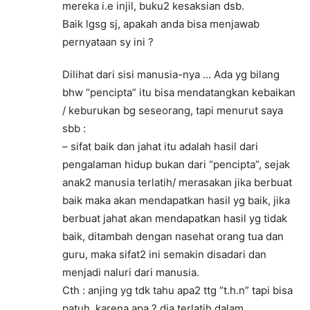
mereka i.e injil, buku2 kesaksian dsb.
Baik lgsg sj, apakah anda bisa menjawab
pernyataan sy ini ?
Dilihat dari sisi manusia-nya … Ada yg bilang
bhw “pencipta” itu bisa mendatangkan kebaikan
/ keburukan bg seseorang, tapi menurut saya
sbb :
– sifat baik dan jahat itu adalah hasil dari
pengalaman hidup bukan dari “pencipta”, sejak
anak2 manusia terlatih/ merasakan jika berbuat
baik maka akan mendapatkan hasil yg baik, jika
berbuat jahat akan mendapatkan hasil yg tidak
baik, ditambah dengan nasehat orang tua dan
guru, maka sifat2 ini semakin disadari dan
menjadi naluri dari manusia.
Cth : anjing yg tdk tahu apa2 ttg “t.h.n” tapi bisa
patuh, karena apa ? dia terlatih dalam