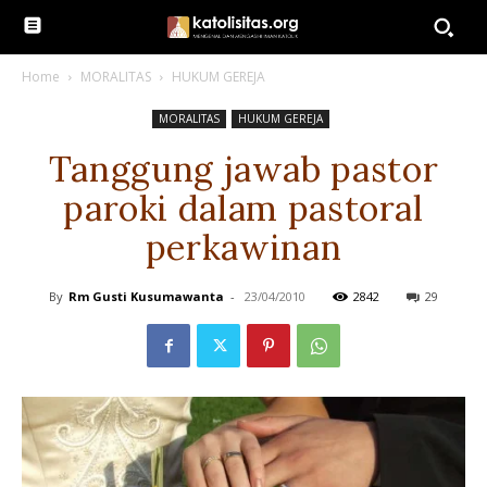
Home
MORALITAS
HUKUM GEREJA
MORALITAS
HUKUM GEREJA
Tanggung jawab pastor
paroki dalam pastoral
perkawinan
By
Rm Gusti Kusumawanta
-
23/04/2010
2842
29