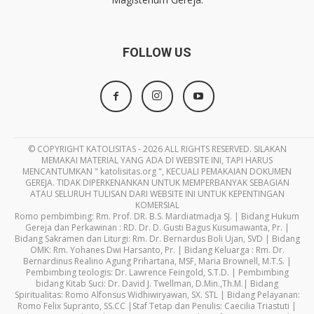
FOLLOW US
© COPYRIGHT KATOLISITAS - 2026 ALL RIGHTS RESERVED. SILAKAN
MEMAKAI MATERIAL YANG ADA DI WEBSITE INI, TAPI HARUS
MENCANTUMKAN " katolisitas.org ", KECUALI PEMAKAIAN DOKUMEN
GEREJA. TIDAK DIPERKENANKAN UNTUK MEMPERBANYAK SEBAGIAN
ATAU SELURUH TULISAN DARI WEBSITE INI UNTUK KEPENTINGAN
KOMERSIAL
Romo pembimbing: Rm. Prof. DR. B.S. Mardiatmadja SJ. | Bidang Hukum
Gereja dan Perkawinan : RD. Dr. D. Gusti Bagus Kusumawanta, Pr. |
Bidang Sakramen dan Liturgi: Rm. Dr. Bernardus Boli Ujan, SVD | Bidang
OMK: Rm. Yohanes Dwi Harsanto, Pr. | Bidang Keluarga : Rm. Dr.
Bernardinus Realino Agung Prihartana, MSF, Maria Brownell, M.T.S. |
Pembimbing teologis: Dr. Lawrence Feingold, S.T.D. | Pembimbing
bidang Kitab Suci: Dr. David J. Twellman, D.Min.,Th.M.| Bidang
Spiritualitas: Romo Alfonsus Widhiwiryawan, SX. STL | Bidang Pelayanan:
Romo Felix Supranto, SS.CC |Staf Tetap dan Penulis: Caecilia Triastuti |