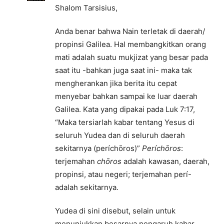
Shalom Tarsisius,
Anda benar bahwa Nain terletak di daerah/
propinsi Galilea. Hal membangkitkan orang
mati adalah suatu mukjizat yang besar pada
saat itu -bahkan juga saat ini- maka tak
mengherankan jika berita itu cepat
menyebar bahkan sampai ke luar daerah
Galilea. Kata yang dipakai pada Luk 7:17,
“Maka tersiarlah kabar tentang Yesus di
seluruh Yudea dan di seluruh daerah
sekitarnya (períchōros)”
Períchōros
:
terjemahan
chōros
adalah kawasan, daerah,
propinsi, atau negeri; terjemahan perí-
adalah sekitarnya.
Yudea di sini disebut, selain untuk
menunjukkan besarnya pengaruh kabar