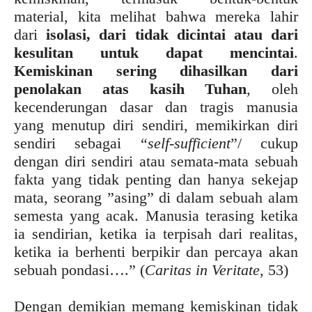
material, kita melihat bahwa mereka lahir
dari
isolasi, dari tidak dicintai atau dari
kesulitan untuk dapat mencintai
.
Kemiskinan ser
in
g dihasilkan dari
penolakan atas kasih Tuhan
, oleh
kecenderungan dasar dan tragis manusia
yang menutup diri sendiri, memikirkan diri
sendiri sebagai “
self-sufficient
”/ cukup
dengan diri sendiri atau semata-mata sebuah
fakta yang tidak penting dan hanya sekejap
mata, seorang ”asing” di dalam sebuah alam
semesta yang acak. Manusia teras
in
g ketika
ia sendirian, ketika ia terpisah dari realitas,
ketika ia berhenti berpikir dan percaya akan
sebuah pondasi….” (
Caritas in Veritate
, 53)
Dengan demikian memang kemiskinan tidak