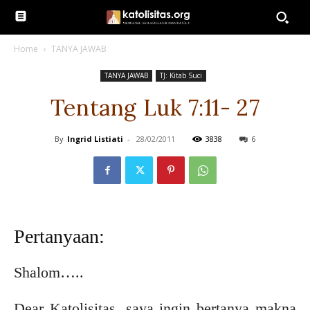
Home
TANYA JAWAB
TANYA JAWAB
TJ: Kitab Suci
Tentang Luk 7:11- 27
By
Ingrid Listiati
-
28/02/2011
3838
6
Pertanyaan:
Shalom…..
Dear Katolisitas, saya ingin bertanya makna