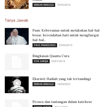
19/05/2016
EMBUN-MINGGU
Tanya Jawab
Paus: Keberanian untuk melakukan hal-hal
besar, kerendahan hati untuk menghargai
hal-hal...
03/06/2013
PAUS FRANSISKUS
Ringkasan Quanta Cura
06/01/2014
DOK GEREJA
Ekaristi: Hadiah yang tak tertandingi
14/06/2023
EMBUN-MINGGU
Proses dan tantangan dalam katekese
28/11/2008