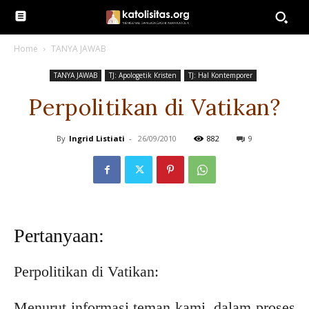
Home
TANYA JAWAB
TANYA JAWAB
TJ: Apologetik Kristen
TJ: Hal Kontemporer
Perpolitikan di Vatikan?
By
Ingrid Listiati
-
26/09/2010
882
9
Pertanyaan:
Perpolitikan di Vatikan:
Menurut informasi teman kami, dalam proses