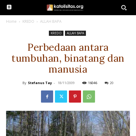
Home
KREDO
ALLAH BAPA
KREDO
ALLAH BAPA
Perbedaan antara
tumbuhan, binatang dan
manusia
By
Stefanus Tay
-
18/11/2009
16046
20