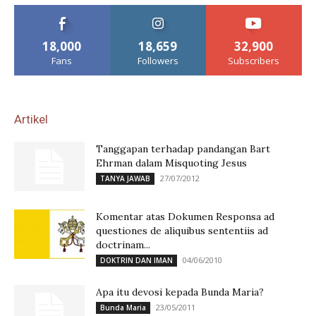
18,000
18,659
32,900
Fans
Followers
Subscribers
Artikel
Tanggapan terhadap pandangan Bart
Ehrman dalam Misquoting Jesus
27/07/2012
TANYA JAWAB
Komentar atas Dokumen Responsa ad
questiones de aliquibus sententiis ad
doctrinam...
04/06/2010
DOKTRIN DAN IMAN
Apa itu devosi kepada Bunda Maria?
23/05/2011
Bunda Maria