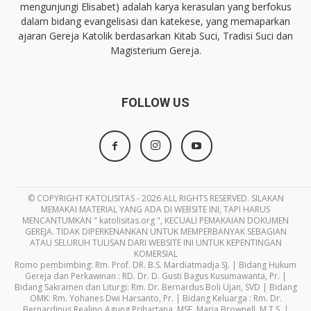
mengunjungi Elisabet) adalah karya kerasulan yang berfokus
dalam bidang evangelisasi dan katekese, yang memaparkan
ajaran Gereja Katolik berdasarkan Kitab Suci, Tradisi Suci dan
Magisterium Gereja.
FOLLOW US
© COPYRIGHT KATOLISITAS - 2026 ALL RIGHTS RESERVED. SILAKAN
MEMAKAI MATERIAL YANG ADA DI WEBSITE INI, TAPI HARUS
MENCANTUMKAN " katolisitas.org ", KECUALI PEMAKAIAN DOKUMEN
GEREJA. TIDAK DIPERKENANKAN UNTUK MEMPERBANYAK SEBAGIAN
ATAU SELURUH TULISAN DARI WEBSITE INI UNTUK KEPENTINGAN
KOMERSIAL
Romo pembimbing: Rm. Prof. DR. B.S. Mardiatmadja SJ. | Bidang Hukum
Gereja dan Perkawinan : RD. Dr. D. Gusti Bagus Kusumawanta, Pr. |
Bidang Sakramen dan Liturgi: Rm. Dr. Bernardus Boli Ujan, SVD | Bidang
OMK: Rm. Yohanes Dwi Harsanto, Pr. | Bidang Keluarga : Rm. Dr.
Bernardinus Realino Agung Prihartana, MSF, Maria Brownell, M.T.S. |