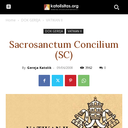
Home
DOK GEREJA
VATIKAN II
DOK GEREJA
VATIKAN II
Sacrosanctum Concilium
(SC)
By
Gereja Katolik
-
09/06/2008
3962
0