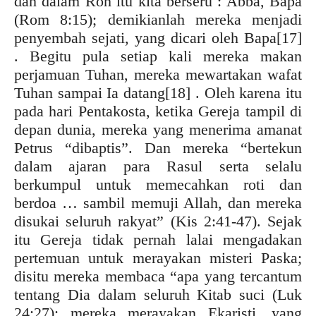
dan dalam Roh itu kita berseru : Abba, Bapa
(Rom 8:15); demikianlah mereka menjadi
penyembah sejati, yang dicari oleh Bapa
[17]
. Begitu pula setiap kali mereka makan
perjamuan Tuhan, mereka mewartakan wafat
Tuhan sampai Ia datang
[18] . Oleh karena itu
pada hari Pentakosta, ketika Gereja tampil di
depan dunia, mereka yang menerima amanat
Petrus “dibaptis”. Dan mereka “bertekun
dalam ajaran para Rasul serta selalu
berkumpul untuk memecahkan roti dan
berdoa … sambil memuji Allah, dan mereka
disukai seluruh rakyat” (Kis 2:41-47). Sejak
itu Gereja tidak pernah lalai mengadakan
pertemuan untuk merayakan misteri Paska;
disitu mereka membaca “apa yang tercantum
tentang Dia dalam seluruh Kitab suci (Luk
24:27); mereka merayakan Ekaristi, yang