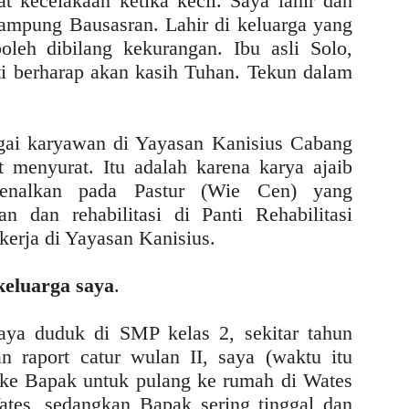
t kecelakaan ketika kecil. Saya lahir dan
 kampung Bausasran. Lahir di keluarga yang
oleh dibilang kekurangan. Ibu asli Solo,
ti berharap akan kasih Tuhan. Tekun dalam
agai karyawan di Yayasan Kanisius Cabang
at menyurat. Itu adalah karena karya ajaib
kenalkan pada Pastur (Wie Cen) yang
 dan rehabilitasi di Panti Rehabilitasi
kerja di Yayasan Kanisius.
keluarga saya
.
saya duduk di SMP kelas 2, sekitar tahun
n raport catur wulan II, saya (waktu itu
n ke Bapak untuk pulang ke rumah di Wates
tes, sedangkan Bapak sering tinggal dan