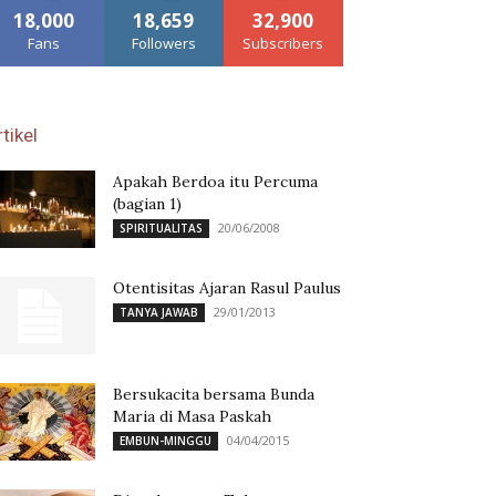
18,000
18,659
32,900
Fans
Followers
Subscribers
tikel
Apakah Berdoa itu Percuma
(bagian 1)
20/06/2008
SPIRITUALITAS
Otentisitas Ajaran Rasul Paulus
29/01/2013
TANYA JAWAB
Bersukacita bersama Bunda
Maria di Masa Paskah
04/04/2015
EMBUN-MINGGU