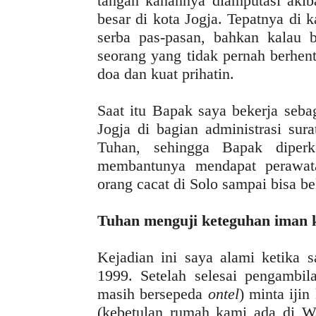
tangan kanannya diamputasi akiba
besar di kota Jogja. Tepatnya di
serba pas-pasan, bahkan kalau b
seorang yang tidak pernah berhen
doa dan kuat prihatin.
Saat itu Bapak saya bekerja seb
Jogja di bagian administrasi sur
Tuhan, sehingga Bapak diper
membantunya mendapat perawatan
orang cacat di Solo sampai bisa be
Tuhan menguji keteguhan iman 
Kejadian ini saya alami ketika 
1999. Setelah selesai pengambila
masih bersepeda
ontel
) minta iji
(kebetulan rumah kami ada di Wa