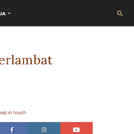
JA
terlambat
eep in touch