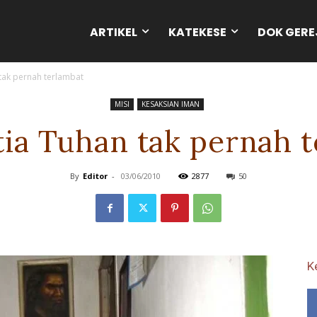
ARTIKEL
KATEKESE
DOK GERE
 tak pernah terlambat
MISI
KESAKSIAN IMAN
tia Tuhan tak pernah 
By
Editor
-
03/06/2010
2877
50
K