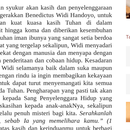
 syukur akan kasih dan penyelenggaraan
ggerakkan Benedictus Widi Handoyo, untuk
an kuat kuasa kasih Tuhan di dalam
it hingga koma dan diberikan kesembuhan
han iman ibunya yang sangat setia berdoa
T
at yang tergelap sekalipun, Widi menyadari
 dekat dengan manusia dan menyapa dengan
m penderitaan dan cobaan hidup. Kesadaran
ik Widi selamanya baik dalam suka maupun
engan rindu ia ingin membagikan kekayaan
ntuk dapat turut menyemangati kita semua
a Tuhan. Pengharapan yang pasti tak akan
an kepada Sang Penyelenggara Hidup yang
askasihan kepada anak-anakNya, sekalipun
lalu penuh misteri bagi kita.
Serahkanlah
a, sebab Ia yang memelihara kamu.” (1
 atas kasih dan kerinduanmu untuk berbagi