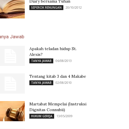
Diary bersama Tuhan
20/10/2012
SEPERCIK RENUNGAN
anya Jawab
Apakah teladan hidup St.
Alexis?
06/08/2013
TANYA JAWAB
Tentang kitab 3 dan 4 Makabe
02/08/2010
TANYA JAWAB
Martabat Mempelai (Instruksi
Dignitas Connubii)
13/05/2009
HUKUM GEREJA