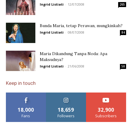
Ingrid Listiati
-
12/07/2008
265
Bunda Maria, tetap Perawan, mungkinkah?
Ingrid Listiati
-
08/07/2008
84
Maria Dikandung Tanpa Noda: Apa
Maksudnya?
Ingrid Listiati
-
21/06/2008
58
Keep in touch
18,000
18,659
32,900
Fans
Followers
Subscribers