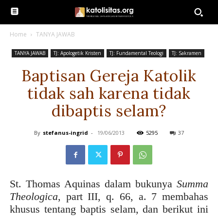
Home
TANYA JAWAB
TANYA JAWAB
TJ: Apologetik Kristen
TJ: Fundamental Teologi
TJ: Sakramen
Baptisan Gereja Katolik
tidak sah karena tidak
dibaptis selam?
By
stefanus-ingrid
-
19/06/2013
5295
37
St. Thomas Aquinas dalam bukunya
Summa
Theologica
, part III, q. 66, a. 7 membahas
khusus tentang baptis selam, dan berikut ini