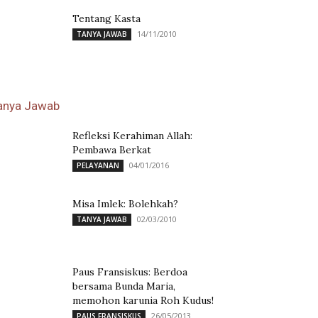
Tentang Kasta
14/11/2010
TANYA JAWAB
anya Jawab
Refleksi Kerahiman Allah:
Pembawa Berkat
04/01/2016
PELAYANAN
Misa Imlek: Bolehkah?
02/03/2010
TANYA JAWAB
Paus Fransiskus: Berdoa
bersama Bunda Maria,
memohon karunia Roh Kudus!
26/05/2013
PAUS FRANSISKUS