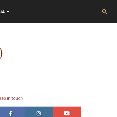
JA
)
eep in touch