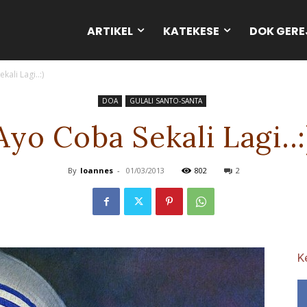
ARTIKEL
KATEKESE
DOK GERE
ali Lagi..:)
DOA
GULALI SANTO-SANTA
Ayo Coba Sekali Lagi..:
By
Ioannes
-
01/03/2013
802
2
K