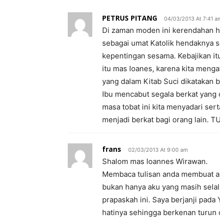
PETRUS PITANG
04/03/2013 At 7:41 a
Di zaman moden ini kerendahan ha
sebagai umat Katolik hendaknya 
kepentingan sesama. Kebajikan itu
itu mas Ioanes, karena kita meng
yang dalam Kitab Suci dikatakan
Ibu mencabut segala berkat yang 
masa tobat ini kita menyadari sert
menjadi berkat bagi orang lain
frans
02/03/2013 At 9:00 am
Shalom mas Ioannes Wirawan.
Membaca tulisan anda membuat ak
bukan hanya aku yang masih sela
prapaskah ini. Saya berjanji pada
hatinya sehingga berkenan turun 