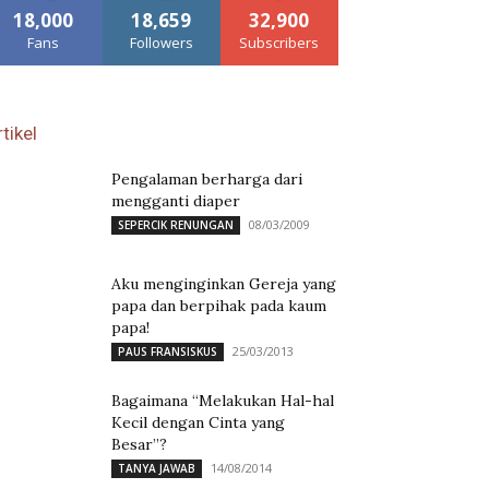
18,000
18,659
32,900
Fans
Followers
Subscribers
tikel
Pengalaman berharga dari
mengganti diaper
08/03/2009
SEPERCIK RENUNGAN
Aku menginginkan Gereja yang
papa dan berpihak pada kaum
papa!
25/03/2013
PAUS FRANSISKUS
Bagaimana “Melakukan Hal-hal
Kecil dengan Cinta yang
Besar”?
14/08/2014
TANYA JAWAB