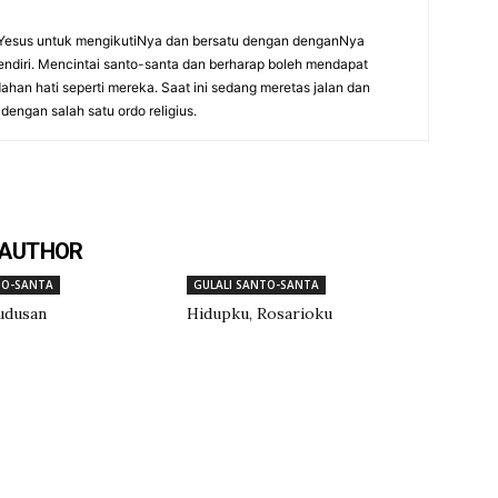
 Yesus untuk mengikutiNya dan bersatu dengan denganNya
sendiri. Mencintai santo-santa dan berharap boleh mendapat
han hati seperti mereka. Saat ini sedang meretas jalan dan
dengan salah satu ordo religius.
 AUTHOR
TO-SANTA
GULALI SANTO-SANTA
udusan
Hidupku, Rosarioku