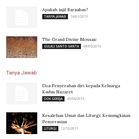
Apakah injil Barnabas?
16/01/2013
TANYA JAWAB
The Grand Divine Mossaic
08/05/2013
GULALI SANTO-SANTA
Tanya Jawab
Doa Penyerahan diri kepada Keluarga
Kudus Nazaret
20/06/2013
DOK GEREJA
Kesalehan Umat dan Liturgi: Kemungkinan
Penyerasian
12/12/2011
LITURGI