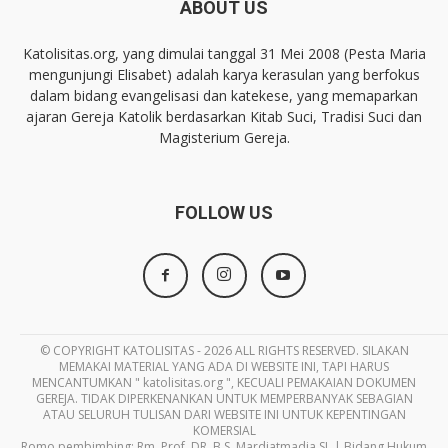
ABOUT US
Katolisitas.org, yang dimulai tanggal 31 Mei 2008 (Pesta Maria
mengunjungi Elisabet) adalah karya kerasulan yang berfokus
dalam bidang evangelisasi dan katekese, yang memaparkan
ajaran Gereja Katolik berdasarkan Kitab Suci, Tradisi Suci dan
Magisterium Gereja.
FOLLOW US
© COPYRIGHT KATOLISITAS - 2026 ALL RIGHTS RESERVED. SILAKAN
MEMAKAI MATERIAL YANG ADA DI WEBSITE INI, TAPI HARUS
MENCANTUMKAN " katolisitas.org ", KECUALI PEMAKAIAN DOKUMEN
GEREJA. TIDAK DIPERKENANKAN UNTUK MEMPERBANYAK SEBAGIAN
ATAU SELURUH TULISAN DARI WEBSITE INI UNTUK KEPENTINGAN
KOMERSIAL
Romo pembimbing: Rm. Prof. DR. B.S. Mardiatmadja SJ. | Bidang Hukum