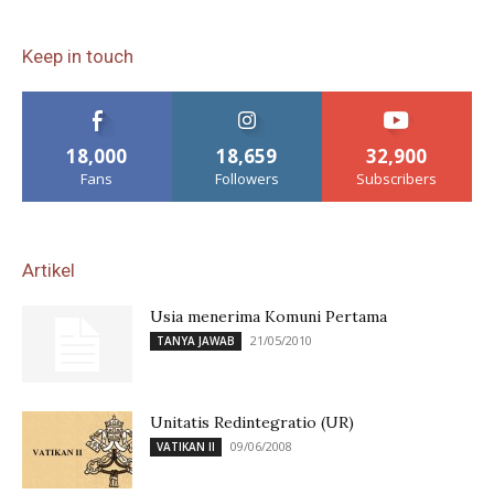
Keep in touch
18,000
18,659
32,900
Fans
Followers
Subscribers
Artikel
Usia menerima Komuni Pertama
21/05/2010
TANYA JAWAB
Unitatis Redintegratio (UR)
09/06/2008
VATIKAN II