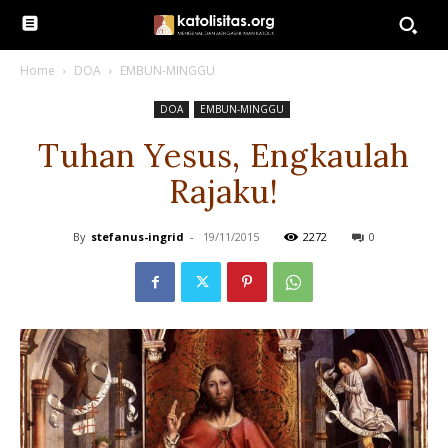
Home
DOA
EMBUN-MINGGU
DOA
EMBUN-MINGGU
Tuhan Yesus, Engkaulah
Rajaku!
By
stefanus-ingrid
-
19/11/2015
2272
0