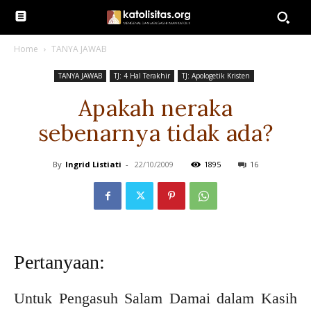
Home
TANYA JAWAB
TANYA JAWAB
TJ: 4 Hal Terakhir
TJ: Apologetik Kristen
Apakah neraka
sebenarnya tidak ada?
By
Ingrid Listiati
-
22/10/2009
1895
16
Pertanyaan:
Untuk Pengasuh Salam Damai dalam Kasih