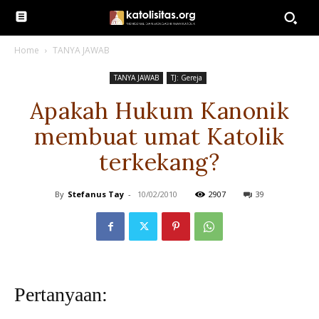
Home
TANYA JAWAB
TANYA JAWAB
TJ: Gereja
Apakah Hukum Kanonik
membuat umat Katolik
terkekang?
By
Stefanus Tay
-
10/02/2010
2907
39
Pertanyaan: