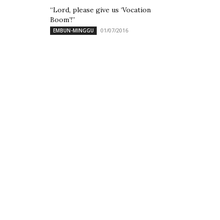
“Lord, please give us ‘Vocation
Boom’!”
01/07/2016
EMBUN-MINGGU