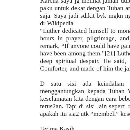
Karena saya jg melihat jaman dul
paku untuk dekat dengan Tuhan at
saja. Saya jadi sdikit byk mgkn n
dr Wikipedia
“Luther dedicated himself to monas
hours in prayer, pilgrimage, and
remark, “If anyone could have ga
have been among them.”[21] Luther 
deep spiritual despair. He said,
Comforter, and made of him the ja
D satu sisi ada keindahan d
menggantungkan kepada Tuhan Ye
keselamatan kita dengan cara bebua
terus2an. Tapi di sisi lain sepert
apakah itu sia2 utk “membeli” kese
Terima Kasih,