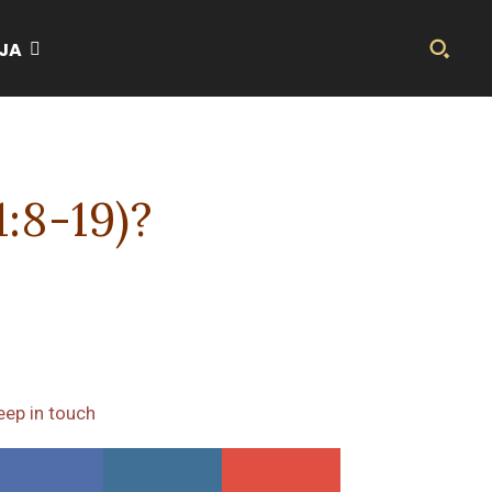
JA
1:8-19)?
eep in touch