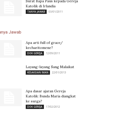
Surat Bapa Paus kepada Gereja
Katolik di Irlandia
03/01/2011
TANYA JAWAB
anya Jawab
Apa arti full of grace/
kecharitomene?
12/09/2011
DOK GEREJA
Layang-layang Sang Malaikat
22/01/2013
KESAKSIAN IMAN
Apa dasar ajaran Gereja
Katolik: Bunda Maria diangkat
ke surga?
17/02/2012
DOK GEREJA