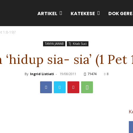
ARTIKEL
KATEKESE
DOK GERE
et 1:8-19)?
TANYA JAWAB
TJ: Kitab Suci
‘hidup sia- sia’ (1 Pet 
By
Ingrid Listiati
-
19/08/2011
71474
8
K