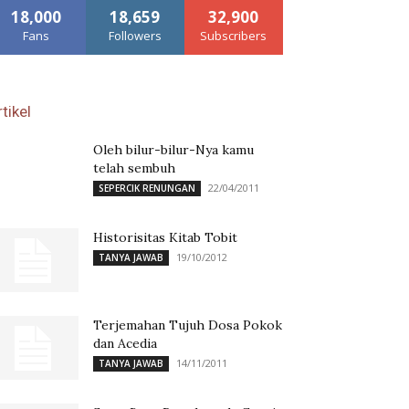
18,000
18,659
32,900
Fans
Followers
Subscribers
tikel
Oleh bilur-bilur-Nya kamu
telah sembuh
22/04/2011
SEPERCIK RENUNGAN
Historisitas Kitab Tobit
19/10/2012
TANYA JAWAB
Terjemahan Tujuh Dosa Pokok
dan Acedia
14/11/2011
TANYA JAWAB