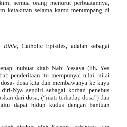
imi semua orang menurut perbuatannya,
am ketakutan selama kamu menumpang di
 Bible
, Catholic Epistles, adalah sebagai
enapi nubuat kitab Nabi Yesaya (lih. Yes
ebab penderitaan itu mempunyai nilai- nilai
l dosa- dosa kita dan membawanya ke kayu
diri-Nya sendiri sebagai korban penebus
skan dari dosa, (“mati terhadap dosa”) dan
yaitu dapat hidup kudus dengan bantuan
elah ditebus oleh Kristus, sehingga kita