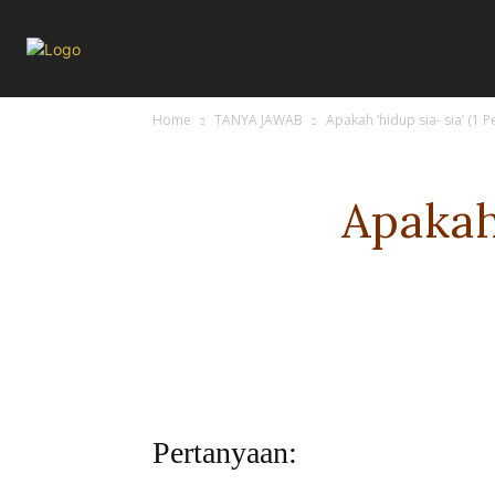
Home
TANYA JAWAB
Apakah ‘hidup sia- sia’ (1 P
Apakah 
Pertanyaan: