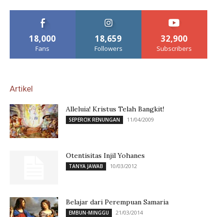
18,000
18,659
32,900
Fans
Followers
Subscribers
Artikel
Alleluia! Kristus Telah Bangkit!
11/04/2009
SEPERCIK RENUNGAN
Otentisitas Injil Yohanes
10/03/2012
TANYA JAWAB
Belajar dari Perempuan Samaria
21/03/2014
EMBUN-MINGGU