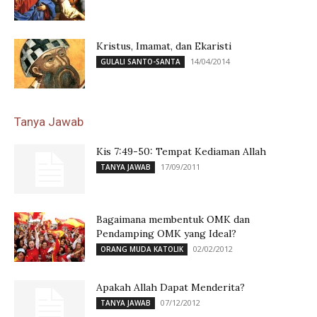
Kristus, Imamat, dan Ekaristi
14/04/2014
GULALI SANTO-SANTA
Tanya Jawab
Kis 7:49-50: Tempat Kediaman Allah
17/09/2011
TANYA JAWAB
Bagaimana membentuk OMK dan
Pendamping OMK yang Ideal?
02/02/2012
ORANG MUDA KATOLIK
Apakah Allah Dapat Menderita?
07/12/2012
TANYA JAWAB