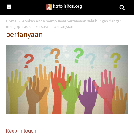
Home
Apakah Anda mempunyai pertanyaan sehubungan dengan
mengoperasikan kursus?
pertanyaan
pertanyaan
Keep in touch