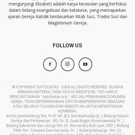
mengunjungi Elisabet) adalah karya kerasulan yang berfokus
dalam bidang evangelisasi dan katekese, yang memaparkan
ajaran Gereja Katolik berdasarkan Kitab Suci, Tradisi Suci dan
Magisterium Gereja.
FOLLOW US
© COPYRIGHT KATOLISITAS - 2026 ALL RIGHTS RESERVED. SILAKAN
MEMAKAI MATERIAL YANG ADA DI WEBSITE INI, TAPI HARUS
MENCANTUMKAN " katolisitas.org ", KECUALI PEMAKAIAN DOKUMEN
GEREJA. TIDAK DIPERKENANKAN UNTUK MEMPERBANYAK SEBAGIAN
ATAU SELURUH TULISAN DARI WEBSITE INI UNTUK KEPENTINGAN
KOMERSIAL
Romo pembimbing: Rm. Prof. DR. B.S. Mardiatmadja SJ. | Bidang Hukum
Gereja dan Perkawinan : RD. Dr. D. Gusti Bagus Kusumawanta, Pr. |
Bidang Sakramen dan Liturgi: Rm. Dr. Bernardus Boli Ujan, SVD | Bidang
OMK: Rm. Yohanes Dwi Harsanto, Pr. | Bidang Keluarga : Rm. Dr.